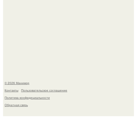
Скандинавский боб стал одной из тех летних стрижек,
которые выглядят очень просто.
© 2026 Маникюр
Контакты
Пользовательское соглашение
Политика конфидециальности
Обратная связь