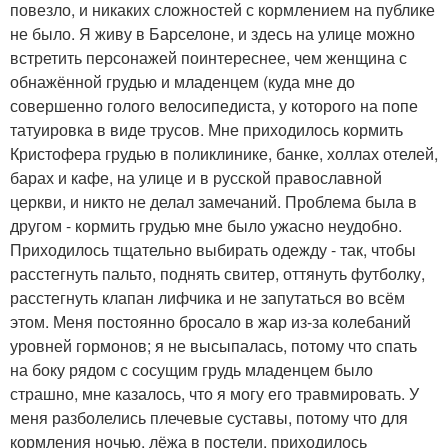
повезло, и никаких сложностей с кормлением на публике
не было. Я живу в Барселоне, и здесь на улице можно
встретить персонажей поинтереснее, чем женщина с
обнажённой грудью и младенцем (куда мне до
совершенно голого велосипедиста, у которого на попе
татуировка в виде трусов. Мне приходилось кормить
Кристофера грудью в поликлинике, банке, холлах отелей,
барах и кафе, на улице и в русской православной
церкви, и никто не делал замечаний. Проблема была в
другом - кормить грудью мне было ужасно неудобно.
Приходилось тщательно выбирать одежду - так, чтобы
расстегнуть пальто, поднять свитер, оттянуть футболку,
расстегнуть клапан лифчика и не запутаться во всём
этом. Меня постоянно бросало в жар из-за колебаний
уровней гормонов; я не высыпалась, потому что спать
на боку рядом с сосущим грудь младенцем было
страшно, мне казалось, что я могу его травмировать. У
меня разболелись плечевые суставы, потому что для
кормления ночью, лёжа в постели, приходилось