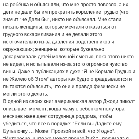
на ребёнка и объясняли, что мне просто повезло, а их
дети не дали бы им прекратить кормление грудью (что
значит "не Дали бы", никто не объяснял. Мне стали
писать женщины, которые мечтали отказаться от
грудного вскармливания и не делали этого
исключительно из-за давления родственников и
окружающих; женщины, которые буквально
докармливали детей молочной смесью, пока этого никто
не видел, и испытывали из-за этого огромное чувство
вины. Даже в публикациях в духе "Я не Кормлю Грудью и
не Жалею об Этом" авторы как будто оправдываются и
пытаются объяснить, что они и правда физически не
могли этого делать.
В одной из своих книг американская автор Джоди пиколт
описывает момент, когда маму с ребёнком полутора
месяцев навещает сотрудница роддома, чтобы
убедиться, что всё в порядке: "Если вы Дадите ему
Бутылочку … Может Произойти всё, что Угодно".
"Интересно, и что же может произойти? " - подумала я,