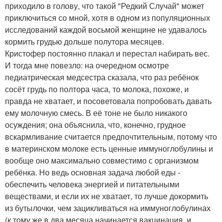
приходило в голову, что такой "Редкий Случай" может
приключиться со мной, хотя в одном из популяционных
исследований каждой восьмой женщине не удавалось
кормить грудью дольше полутора месяцев.
Кристофер постоянно плакал и перестал набирать вес.
И тогда мне повезло: на очередном осмотре
педиатрическая медсестра сказала, что раз ребёнок
сосёт грудь по полтора часа, то молока, похоже, и
правда не хватает, и посоветовала попробовать давать
ему молочную смесь. В её тоне не было никакого
осуждения; она объяснила, что, конечно, грудное
вскармливание считается предпочтительным, потому что
в материнском молоке есть ценные иммуноглобулины и
вообще оно максимально совместимо с организмом
ребёнка. Но ведь основная задача любой еды -
обеспечить человека энергией и питательными
веществами, и если их не хватает, то лучше докормить
из бутылочки, чем зацикливаться на иммуноглобулинах
(к тому же в два месяца начинается вакцинация, и