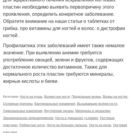
пластин необходимо выявить первопричину этого
проявления, определить конкретное заболевание.
Обратите внимание на наши статьи о таблетках от
грибка. про витамины для ногтей и волос. о дистрофии
ногтей .
Профилактика этих заболеваний имеет также немалое
значение. При выявлении анемии требуется
употребление овощей, зелени и фруктов, содержащих
достаточное количество витаминов. Также для
нормального роста пластин требуются минералы,
жирные кислоты и белки.
Категории:
Ногти на руках
,
Волнистые ногти
,
Продольные волны
,
Волны на ногтях
,
Основные причины
,
Бактериальные поражения
,
Вызывающие волнистости
,
Гормональные изменения
,
Внутренние органы
,
Минералы в организме
,
Эмоциональное перенапряжение
,
Ногти в домашних условиях
,
Ногтевые
пластины
,
Ребристые ногти
,
Ногти на больших пальцах
,
Ногти на ногах
,
Ногтевая
пластина