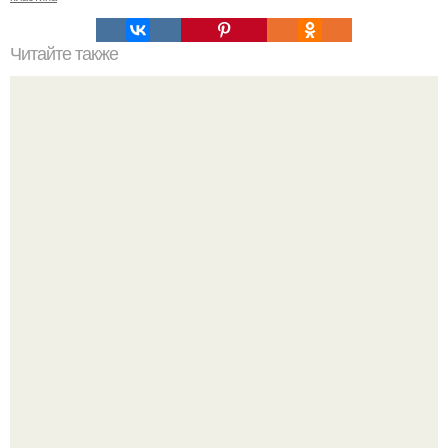
Читайте также
Когда стричь ногти к деньгам. 33 народные приметы,
чтобы привлечь деньги в дом.