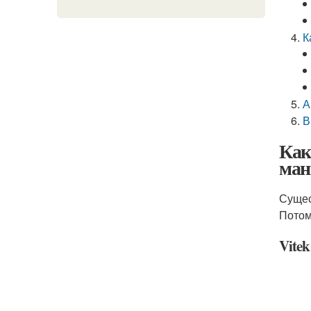
К
А
В
Как
ман
Сущес
Потом
Vitek