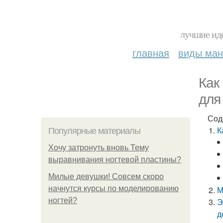
лучшие иде
главная
виды ма
Как
для
Сод
К
Популярные материалы
Хочу затронуть вновь Тему
выравнивания ногтевой пластины?
Милые девушки! Совсем скоро
начнутся курсы по моделированию
М
ногтей?
Э
д