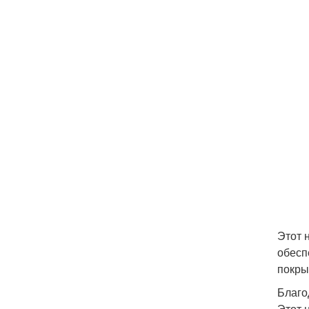
Этот 
обесп
покры
Благо
Этот 