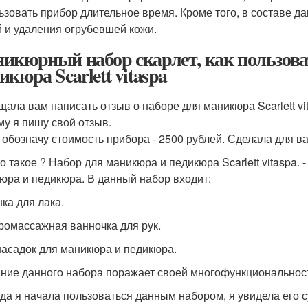
ьзовать прибор длительное время. Кроме того, в составе д
й и удаления огрубевшей кожи.
икюрный набор скарлет, как пользоват
икюра Scarlett vitaspa
щала вам написать отзыв о наборе для маникюра Scarlett vit
му я пишу свой отзыв.
 обозначу стоимость прибора - 2500 рублей. Сделала для 
то такое ? Набор для маникюра и педикюра Scarlett vitaspa
юра и педикюра. В данный набор входит:
шка для лака.
дромассажная ванночка для рук.
 насадок для маникюра и педикюра.
ние данного набора поражает своей многофункциональност
гда я начала пользоваться данным набором, я увидела его 