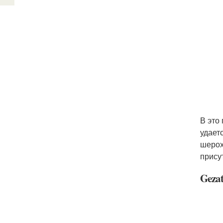
В это
удает
шерох
прису
Geza