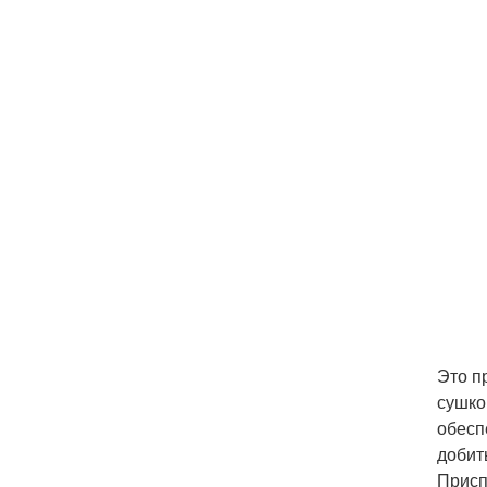
Это п
сушко
обесп
добит
Присп