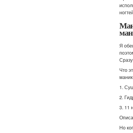
испол
ногте
Ман
ман
Я обе
поэто
Сразу
Что э
маник
1. Су
2. Ги
3. 11
Описа
Но ко