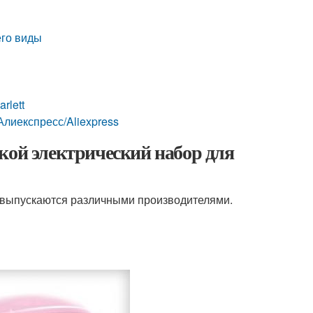
его виды
rlett
Алиекспресс/Aliexpress
кой электрический набор для
е выпускаются различными производителями.