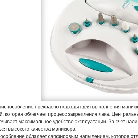
риспособление прекрасно подходит для выполнения маник
й, которая облегчает процесс закрепления лака. Центральн
ечивает максимальное удобство эксплуатации. За счет нали
ься высокого качества маникюра.
особление обладает сапфировым напылением, которое отл