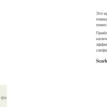
Это и
помощ
помог
Прибо
налич
эффек
сапфи
Scarl
⇦