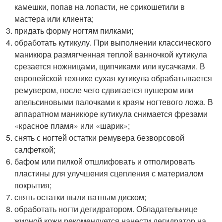
камешки, попав на лопасти, не срикошетили в
мастера или клиента;
придать форму ногтям пилками;
обработать кутикулу. При выполнении классического
маникюра размягченная теплой ванночкой кутикула
срезается ножницами, щипчиками или кусачками. В
европейской технике сухая кутикула обрабатывается
ремувером, после чего сдвигается пушером или
апельсиновыми палочками к краям ногтевого ложа. В
аппаратном маникюре кутикула снимается фрезами
«красное пламя» или «шарик»;
снять с ногтей остатки ремувера безворсовой
салфеткой;
бафом или пилкой отшлифовать и отполировать
пластины для улучшения сцепления с материалом
покрытия;
снять остатки пыли ватным диском;
обработать ногти дегидратором. Обладательнице
жирной кожи рекомендуется нанести дегидратор на