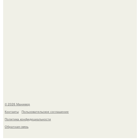
Нюдовый педикюр - это "Тихая Роскошь" в уходе.
Скандинавский боб стал одной из тех летних стрижек,
которые выглядят очень просто.
© 2026 Маникюр
Контакты
Пользовательское соглашение
Политика конфидециальности
Обратная связь