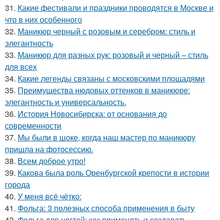
31.
Какие фестивали и праздники проводятся в Москве и
что в них особенного
32.
Маникюр черный с розовым и серебром: стиль и
элегантность
33.
Маникюр для разных рук: розовый и черный – стиль
для всех
34.
Какие легенды связаны с московскими площадями
35.
Преимущества нюдовых оттенков в маникюре:
элегантность и универсальность.
36.
История Новосибирска: от основания до
современности
37.
Мы были в шоке, когда наш мастер по маникюру
пришла на фотосессию.
38.
Всем доброе утро!
39.
Какова была роль Оренбургской крепости в истории
города
40.
У меня всё чётко:
41.
Фольга: 3 полезных способа применения в быту
42.
Фольга для ногтей: как применять и создавать