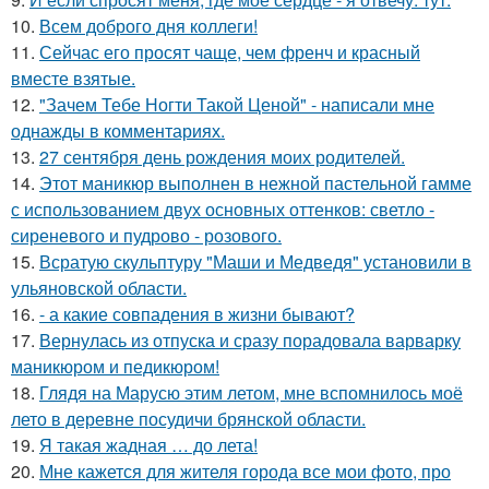
10.
Всем доброго дня коллеги!
11.
Сейчас его просят чаще, чем френч и красный
вместе взятые.
12.
"Зачем Тебе Ногти Такой Ценой" - написали мне
однажды в комментариях.
13.
27 сентября день рождения моих родителей.
14.
Этот маникюр выполнен в нежной пастельной гамме
с использованием двух основных оттенков: светло -
сиреневого и пудрово - розового.
15.
Всратую скульптуру "Маши и Медведя" установили в
ульяновской области.
16.
- а какие совпадения в жизни бывают?
17.
Вернулась из отпуска и сразу порадовала варварку
маникюром и педикюром!
18.
Глядя на Марусю этим летом, мне вспомнилось моё
лето в деревне посудичи брянской области.
19.
Я такая жадная … до лета!
20.
Мне кажется для жителя города все мои фото, про