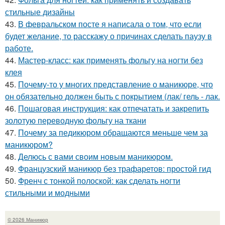
стильные дизайны
43.
В февральском посте я написала о том, что если
будет желание, то расскажу о причинах сделать паузу в
работе.
44.
Мастер-класс: как применять фольгу на ногти без
клея
45.
Почему-то у многих представление о маникюре, что
он обязательно должен быть с покрытием (лак/ гель - лак.
46.
Пошаговая инструкция: как отпечатать и закрепить
золотую переводную фольгу на ткани
47.
Почему за педикюром обращаются меньше чем за
маникюром?
48.
Делюсь с вами своим новым маникюром.
49.
Французский маникюр без трафаретов: простой гид
50.
Френч с тонкой полоской: как сделать ногти
стильными и модными
© 2026 Маникюр