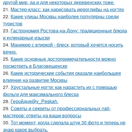
другой мир, да и для некоторых деревенских тоже.
21.
Мастер-класс: как нарисовать иероглифы на ногтях
22.
Какие улицы Москвы наиболее популярны среди
туристов
23.
Гастрономия Ростова-на-Дону: традиционные блюда
и кулинарные изыски
24.
Маникюр с втиркой - блеск, который хочется носить
вечно.
25.
Какие основные достопримечательности можно
посмотреть в Благовещенске
26.
Какие исторические события оказали наибольшее
влияние на развитие Москвы
27.
Хрустальные ногти: как нарастить их с помощью
фольги для максимального блеска
28.
Геройдня@v_Peskah.
29.
Советы и секреты от профессиональных nail-
мастеров: ответы на ваши вопросы
30.
Тот момент, когда сделала штук 30 фото и теперь не
знаю какое выбрать.