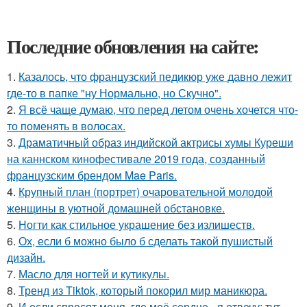
Последние обновления на сайте:
1.
Казалось, что французский педикюр уже давно лежит
где-то в папке "ну Нормально, но Скучно".
2.
Я всё чаще думаю, что перед летом очень хочется что-
то поменять в волосах.
3.
Драматичный образ индийской актрисы хумы Куреши
на каннском кинофестивале 2019 года, созданный
французским брендом Mae Paris.
4.
Крупный план (портрет) очаровательной молодой
женщины в уютной домашней обстановке.
5.
Ногти как стильное украшение без излишеств.
6.
Ох, если б можно было б сделать такой пушистый
дизайн.
7.
Масло для ногтей и кутикулы.
8.
Тренд из Tiktok, который покорил мир маникюра.
9.
И если спросят меня, где моё сердце - я отвечу: тут.