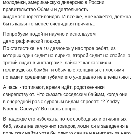
молодёжи, американскую диверсию в России,
правительство Обамы и деятельность
жидомасонорептилоидов. И всё же, мне кажется, должна
быть какая-то менее очевидная причина.
Попробуем подойти научно и используем
демографический подход.
По статистике, на 10 девчонок у нас трое ребят, из
которых один сидит на лирике, второй сидит на спайсе, а
третий сидит в инстаграме, лайкает кавказских и
голливудских бомбит и обычные женщины с плоскими
попами и средними губами его уже давно не впечатляют.
А часы - то тикают, время идёт, родственники
свирепствуют. Что сказать соседским бабкам, когда они
в очередной раз с суровым видам спросят: "? Yndzy
Naema Caewys? Вот ведь вопрос.
В надежде его избежать, поток свободных и отчаянных
баб, захватив замужних товарок, ломится в заведения в
попытках найти хотя бы одного самца и выиграть за него