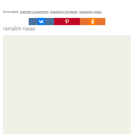
Категории:
макияж и маникюр
,
маникюр педикюр
,
маникюр дома
Читайте также
Как сделать зиму незабываемой?