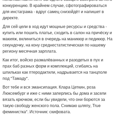
конкуренцию. В крайнем случае, сфотографироваться
для инстаграма - вдруг самец снизойдёт и напишет в
директе.
Для сей цели в ход идут мощные ресурсы и средства -
купить или пошить платье, сходить в салон на причёску и
макияж, вклиниться в очередь на маникюр и педикюр. На
секундочку, на кону среднестатистическая по нашему
региону месячная зарплата.
Как итог, войско размалёванных и разодетых в пух и
прах баб разных форм и комплекций, сгибаясь на
шпильках как птеродактили, надрывается на танцполе
под "Тамаду".
Вот тебе и вся эмансипация. Клара Цеткин, роза
Люксембург и иже с ними заперлись бы дома и засели
вязать крючком, если бы увидели, что они борются за
такую свободу женского пола. Снимаю шляпу, True
феминистка". Источник: скифовата.