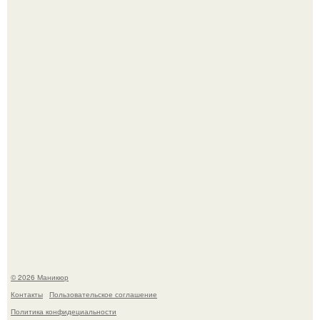
Нюдовый педикюр - это "Тихая Роскошь" в уходе.
В нижегородской области трагически погибла 14-летняя
школьница - она покончила с собой на фоне подготовки к
контрольной по английскому языку.
© 2026 Маникюр
Контакты
Пользовательское соглашение
Политика конфидециальности