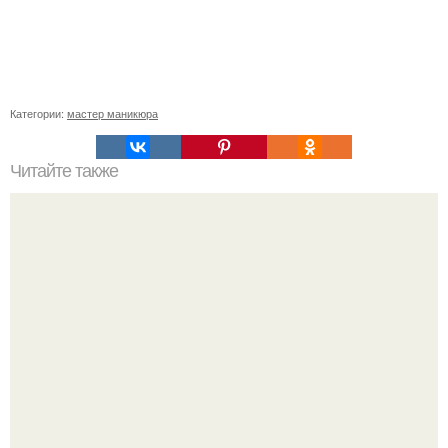
Категории:
мастер маникюра
Читайте также
Пропилы на ногтях после аппаратного маникюра.
Анонимно. Привет! Делала аппаратный маникюр себе и
возле кутикулы перепилила ноготь.