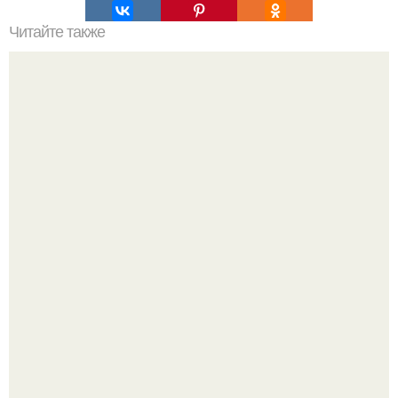
Читайте также
Цитаты про маникюр. 20 золотых цитат Коко шанель:
Подборка стильной школьной одежды для девочек с WB.