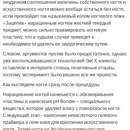
неудачном соотношении величины собственного ногтя и
искусственного ногтя можно вообще остаться без ногтя,
если произойдет так называемый излом ногтевого ложа.
«Зацепив» наращенным ногтем жесткий твердый
предмет, можно сильно травмировать ногтевую
пластину, что в худшем случае приведет к
необходимости удалять ее хирургическим путем.
Словом, аргументов против было предостаточно, однако
уже воспользовавшиеся технологией Gel X клиенты
оставляли в интернете сплошь позитивные отзывы,
поэтому эксперимент было решено все же провести.
Как выглядели ногти сразу после процедуры
Наращивание ногтей начинается с обезжиривания
пластины и нанесения pH Bonder – специального
вещества, которое удаляет влагу с поверхности ногтя.
Следующий этап - нанесение некислотного гелевого
праймера и геля-клея для крепления искусственного
ногтя. Затем ногти на 30 секунд помещают под