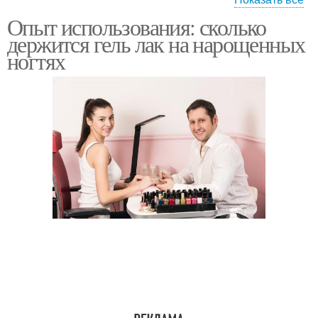
Опыт использования: сколько
Нарощенные ногти
Ногти без покрытия
держится гель лак на нарощенных
ногтях
Гель-лак на
Покрытия для ногтей
нарощенные ногти
Лак без
Лак под кутикулу
затеков►покрытие