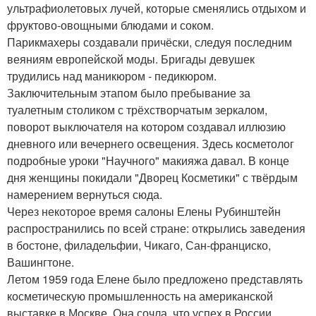
ультрафиолетовых лучей, которые сменялись отдыхом и
фруктово-овощными блюдами и соком.
Парикмахеры создавали причёски, следуя последним
веяниям европейской моды. Бригады девушек
трудились над маникюром - педикюром.
Заключительным этапом было пребывание за
туалетным столиком с трёхстворчатым зеркалом,
поворот выключателя на котором создавал иллюзию
дневного или вечернего освещения. Здесь косметолог
подробные уроки "Научного" макияжа давал. В конце
дня женщины покидали "Дворец Косметики" с твёрдым
намерением вернуться сюда.
Через некоторое время салоны Елены Рубинштейн
распространились по всей стране: открылись заведения
в бостоне, филадельфии, Чикаго, Сан-франциско,
Вашингтоне.
Летом 1959 года Елене было предложено представлять
косметическую промышленность на американской
выставке в Москве. Она сочла, что успех в России