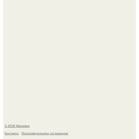
Нюдовый педикюр - это "Тихая Роскошь" в уходе.
Скандинавский боб стал одной из тех летних стрижек,
которые выглядят очень просто.
© 2026 Маникюр
Контакты
Пользовательское соглашение