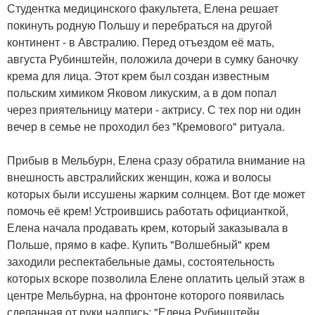
Студентка медицинского факультета, Елена решает
покинуть родную Польшу и перебраться на другой
континент - в Австралию. Перед отъездом её мать,
августа Рубинштейн, положила дочери в сумку баночку
крема для лица. Этот крем был создан известным
польским химиком Яковом ликуским, а в дом попал
через приятельницу матери - актрису. С тех пор ни один
вечер в семье не проходил без "Кремового" ритуала.
Прибыв в Мельбурн, Елена сразу обратила внимание на
внешность австралийских женщин, кожа и волосы
которых были иссушены жарким солнцем. Вот где может
помочь её крем! Устроившись работать официанткой,
Елена начала продавать крем, который заказывала в
Польше, прямо в кафе. Купить "Волшебный" крем
заходили респектабельные дамы, состоятельность
которых вскоре позволила Елене оплатить целый этаж в
центре Мельбурна, на фронтоне которого появилась
сделанная от руки надпись: "Елена Рубинштейн.