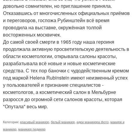
довольно сомнителен, но приглашение приняла.
Отказавшись от многочисленных официальных приёмов
и переговоров, госпожа Рубинштейн всё время
проводила на выставке, окружённая толпой
восторженных москвичек.
До самой своей смерти в 1965 году наша героиня
продолжала активную просветительскую деятельность в
области косметологии, открывала салоны красоты,
разрабатывала всё новые и новые косметические
средства. С тех пор баночки с чудодейственным кремом
под маркой Helena Rubinstein имеют неизменный успех
у пользователей и признание специалистов -
косметологов, а косметический салон в Мельбурне
разросся до огромной сети салонов красоты, которая
"Опутала" весь мир.
Категории:
красивый маникюр
,
белый маникюр
,
идеи маникюра фото
,
макияж и
маникюр
,
маникюр педикюр