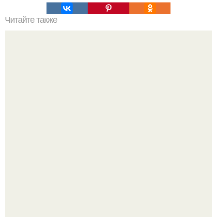
Читайте также
8 лечебных добавок к чаю.
Ультрареалистичный дорогой лайфстайл селфи снимок
на фронтальную камеру.