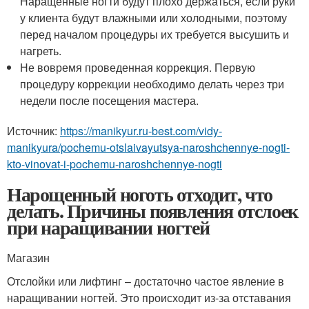
Наращенные ногти будут плохо держаться, если руки
у клиента будут влажными или холодными, поэтому
перед началом процедуры их требуется высушить и
нагреть.
Не вовремя проведенная коррекция. Первую
процедуру коррекции необходимо делать через три
недели после посещения мастера.
Источник:
https://manikyur.ru-best.com/vidy-
manikyura/pochemu-otslaivayutsya-naroshchennye-nogti-
kto-vinovat-i-pochemu-naroshchennye-nogti
Нарощенный ноготь отходит, что
делать. Причины появления отслоек
при наращивании ногтей
Магазин
Отслойки или лифтинг – достаточно частое явление в
наращивании ногтей. Это происходит из-за отставания