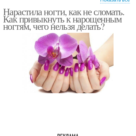
Нарастила ногти, как не сломать.
Маникюрные
Набор с алиэкспресс
Как привыкнуть к нарощенным
инструменты
ногтям, чего нельзя делать?
Стартовые наборы
Наборы для маникюра
Стартовый набор
Набор без лампы
Набор для дизайна
Дорожный набор