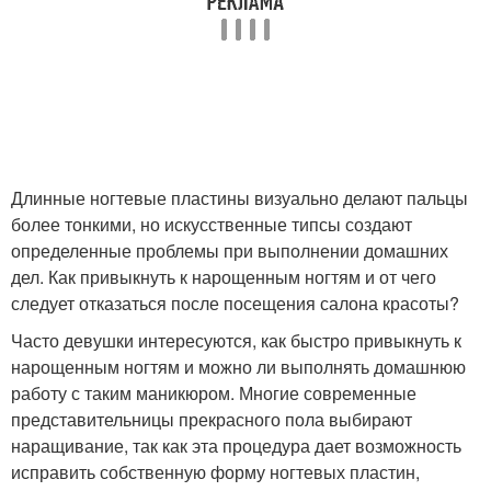
Набор для
Набор для гель-лака
наращивания
Электрический набор
Педикюрный набор
Длинные ногтевые пластины визуально делают пальцы
более тонкими, но искусственные типсы создают
определенные проблемы при выполнении домашних
Набор для гель
Наборы для нанесения
дел. Как привыкнуть к нарощенным ногтям и от чего
следует отказаться после посещения салона красоты?
Часто девушки интересуются, как быстро привыкнуть к
нарощенным ногтям и можно ли выполнять домашнюю
Палочка в маникюрном
Минимальный набор
работу с таким маникюром. Многие современные
наборе
представительницы прекрасного пола выбирают
наращивание, так как эта процедура дает возможность
исправить собственную форму ногтевых пластин,