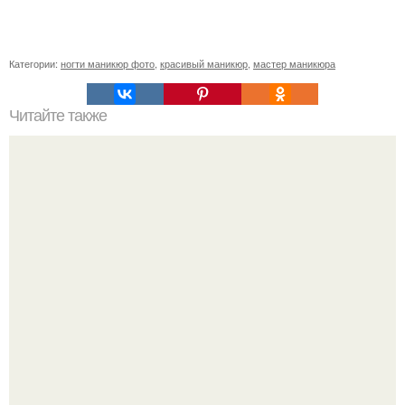
Категории:
ногти маникюр фото
,
красивый маникюр
,
мастер маникюра
Читайте также
Реклама для мастера маникюра текст. Как привлечь
больше клиентов на маникюр