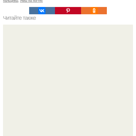
пальцевы
,
Ямы на ногтях
Читайте также
Цитаты про маникюр. 20 золотых цитат Коко шанель:
Стильный образ для девочек.