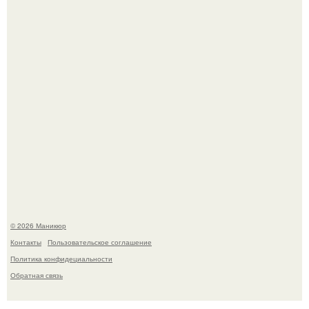
Нюдовый педикюр - это "Тихая Роскошь" в уходе.
Скандинавский боб стал одной из тех летних стрижек,
которые выглядят очень просто.
© 2026 Маникюр
Контакты
Пользовательское соглашение
Политика конфидециальности
Обратная связь