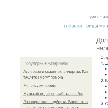
лучшие иде
главная
виды ма
Дол
нар
Сод
Д
Популярные материалы
Аллервэй и сезонные аллергии: Как
таблетки могут помочь
К
Мы рисуем брови.
Мужской педикюр, забота о себе.
Разноцветная подборка. Вариантов
С
на каждую неделю лета хватит.