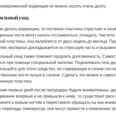
воевременной коррекции их можно носить очень долго.
ильный уход
не делать коррекцию, то ногтевая пластина отрастает и начи
енные ногти могут начать отслаиваться, отпадать. Частота 
вой пластины, она колеблется от двух недель до месяца. Пр
тия, материал докладывается на отросшую часть и выравни
льный уход также поможет продлить долговечность. Самост
тся при помощи специальной пилочки. Подпиливать гель дол
пользуйте для этого средство, не содержащее в своем сост
ственные ногти лучше в салоне. Сделать это можно и самос
венную пластину.
ение первых дней после процедуры будьте внимательны, де
ивание впервые и не привыкли к нему, то существует риск 
кнете к новым ногтям и перестанете обращать на них вним
е перепады температур, они могут привести к появлению т