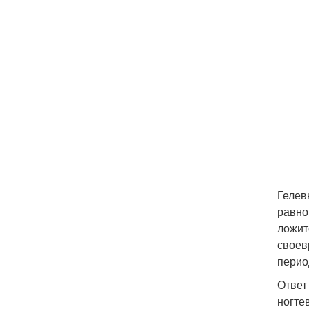
Гелев
равно
ложит
своев
перио
Ответ
ногте