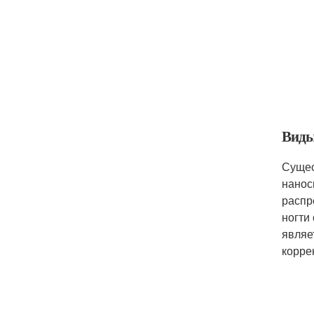
Виды
Сущес
нанос
распр
ногти
являе
корре