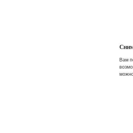
Сним
Вам п
возмо
можно