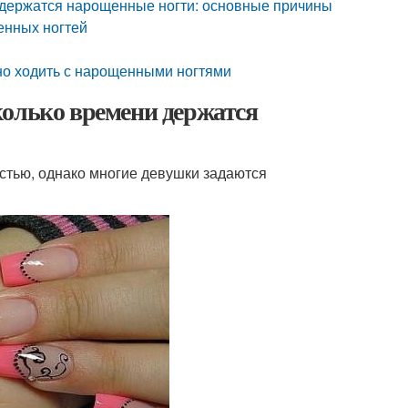
 держатся нарощенные ногти: основные причины
енных ногтей
но ходить с нарощенными ногтями
колько времени держатся
тью, однако многие девушки задаются