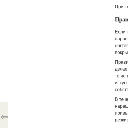
При с
Прав
Если 
наращ
ногте
покры
Прави
делае
то ис
искус
собст
В теч
наращ
привы
⇦
резки