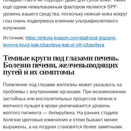
ещё одним немаловажным фактором является SPF-
уровень вашего средства, поскольку нежная кожа вокруг
глаз очень подвержена влиянию ультрафиолетового
излучения.
Источник:
https://shkola-krasoty.com/stati/pod-glazami-
temnye-krugi-kak-izbavitsya-kak-ot-nih-izbavitsya
Темные круги под глазами печень.
Болезни печени, желчевыводящих
путей и их симптомы
Появление под глазами желтизны может указывать на
проблемы с внутренними органами. При возникновении
застойных или воспалительных процессов печени и
желчного пузыря в крови увеличивается уровень
желтого пигмента — билирубина. На ранних стадиях
болезни цветовые изменения и отеки бывают менее
выражены, а на поздних становятся более заметными.