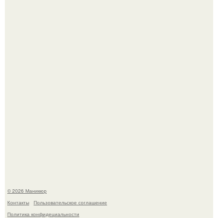
Чем дольше вас радует "Красивая, Удобная Обувь".
Нюдовый педикюр - это "Тихая Роскошь" в уходе.
© 2026 Маникюр
Контакты
Пользовательское соглашение
Политика конфидециальности