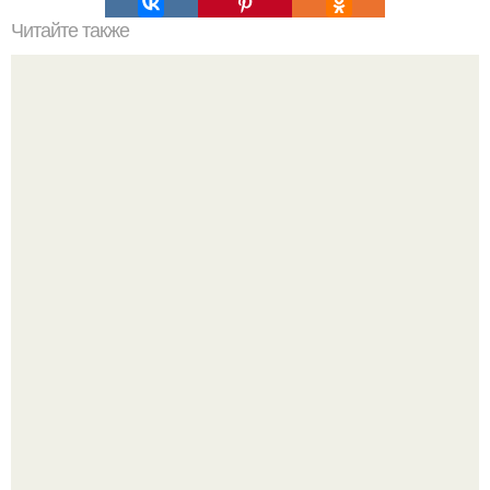
Читайте также
Стронг 210. Девочки. Часто задают вопросы про аппарат
стронг 210.
Ультрареалистичный дорогой лайфстайл селфи снимок