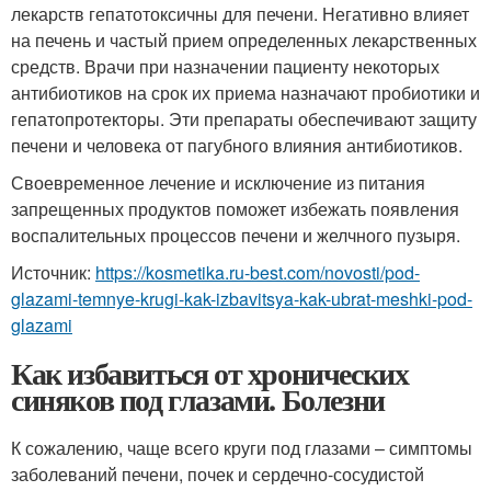
лекарств гепатотоксичны для печени. Негативно влияет
на печень и частый прием определенных лекарственных
средств. Врачи при назначении пациенту некоторых
антибиотиков на срок их приема назначают пробиотики и
гепатопротекторы. Эти препараты обеспечивают защиту
печени и человека от пагубного влияния антибиотиков.
Своевременное лечение и исключение из питания
запрещенных продуктов поможет избежать появления
воспалительных процессов печени и желчного пузыря.
Источник:
https://kosmetika.ru-best.com/novosti/pod-
glazami-temnye-krugi-kak-izbavitsya-kak-ubrat-meshki-pod-
glazami
Как избавиться от хронических
синяков под глазами. Болезни
К сожалению, чаще всего круги под глазами – симптомы
заболеваний печени, почек и сердечно-сосудистой