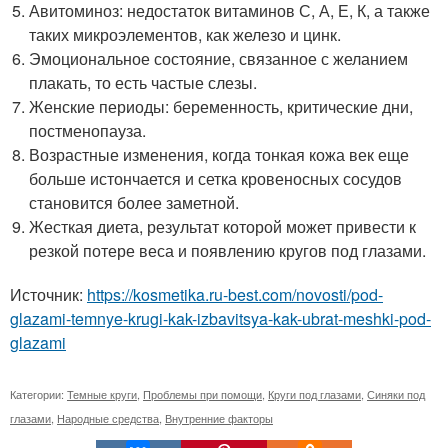
Авитоминоз: недостаток витаминов С, А, Е, К, а также
таких микроэлементов, как железо и цинк.
Эмоциональное состояние, связанное с желанием
плакать, то есть частые слезы.
Женские периоды: беременность, критические дни,
постменопауза.
Возрастные изменения, когда тонкая кожа век еще
больше истончается и сетка кровеносных сосудов
становится более заметной.
Жесткая диета, результат которой может привести к
резкой потере веса и появлению кругов под глазами.
Источник:
https://kosmetika.ru-best.com/novosti/pod-
glazami-temnye-krugi-kak-izbavitsya-kak-ubrat-meshki-pod-
glazami
Категории:
Темные круги
,
Проблемы при помощи
,
Круги под глазами
,
Синяки под
глазами
,
Народные средства
,
Внутренние факторы