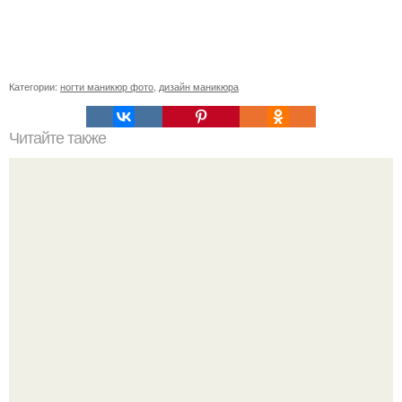
Категории:
ногти маникюр фото
,
дизайн маникюра
Читайте также
Когда стричь ногти к деньгам. 33 народные приметы,
чтобы привлечь деньги в дом.