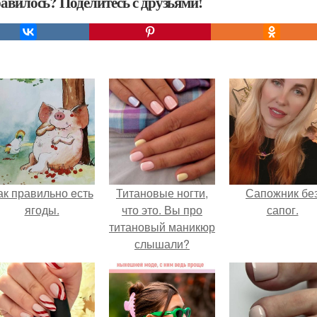
авилось? Поделитесь с друзьями!
ак правильно eсть
Титановые ногти,
Сапожник бе
ягоды.
что это. Вы про
сапог.
титановый маникюр
слышали?