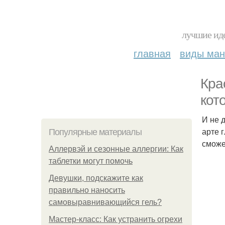
лучшие иде
главная
виды ма
Кра
кот
И не 
арте 
Популярные материалы
сможе
Аллервэй и сезонные аллергии: Как
таблетки могут помочь
Девушки, подскажите как
правильно наносить
самовыравнивающийся гель?
Мастер-класс: Как устранить огрехи