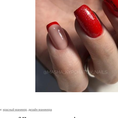
и:
красный маникюр
,
дизайн маникюра