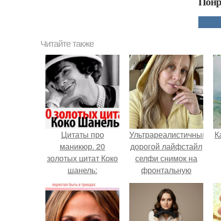
Понр
Читайте также
Цитаты про
Ультрареалистичный
К
маникюр. 20
дорогой лайфстайл
золотых цитат Коко
селфи снимок на
шанель:
фронтальную
камеру.