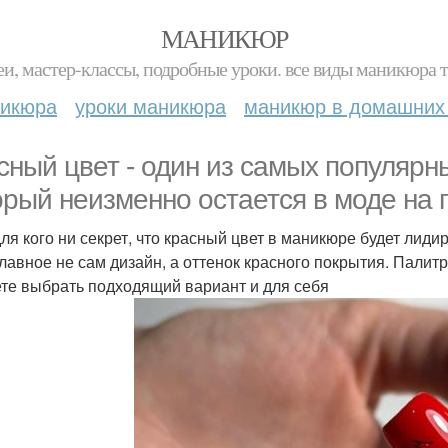
МАНИКЮР
и, мастер-классы, подробные уроки. все виды маникюра т
никюра
уроки маникюра
маникюр в домашних
сный цвет - один из самых популярн
орый неизменно остается в моде на 
для кого ни секрет, что красный цвет в маникюре будет лиди
главное не сам дизайн, а оттенок красного покрытия. Палит
те выбрать подходящий вариант и для себя