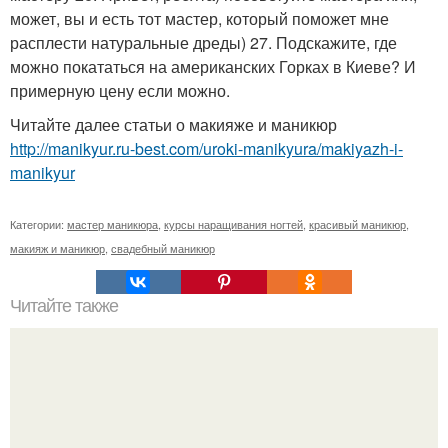
может, вы и есть тот мастер, который поможет мне
расплести натуральные дреды) 27. Подскажите, где
можно покататься на американских Горках в Киеве? И
примерную цену если можно.
Читайте далее статьи о макияже и маникюр
http://manikyur.ru-best.com/uroki-manikyura/makiyazh-i-
manikyur
Категории:
мастер маникюра
,
курсы наращивания ногтей
,
красивый маникюр
,
макияж и маникюр
,
свадебный маникюр
Читайте также