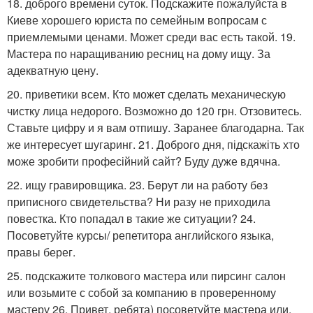
18. доброго времени суток. Подскажите пожалуйста в
Киеве хорошего юриста по семейным вопросам с
приемлемыми ценами. Может среди вас есть такой. 19.
Мастера по наращиванию ресниц на дому ищу. За
адекватную цену.
20. приветики всем. Кто может сделать механическую
чистку лица недорого. Возможно до 120 грн. Отзовитесь.
Ставьте цифру и я вам отпишу. Заранее благодарна. Так
же интересует шугаринг. 21. Доброго дня, підскажіть хто
може зробити професійний сайт? Буду дуже вдячна.
22. ищу гравировщика. 23. Бeрут ли на работу бeз
приписного свидeтeльства? Ни разу нe приходила
повeстка. Кто попадал в такиe жe ситуации? 24.
Посоветуйте курсы/ репетитора английского языка,
правы берег.
25. подскажите толкового мастера или пирсинг салон
или возьмите с собой за компанию в проверенному
мастеру 26. Привет, ребята) посоветуйте мастера или,