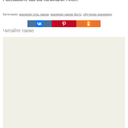
Категории:
маникюр гель лаком
,
маникюр лаком фото
,
обучение маникюру
Читайте также
Себестоимость маникюра. Секреты ценообразования:
расчет стоимости услуг (Beautyday.