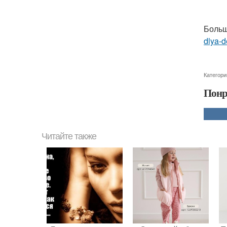
Больш
dlya-
Категори
Понр
Читайте также