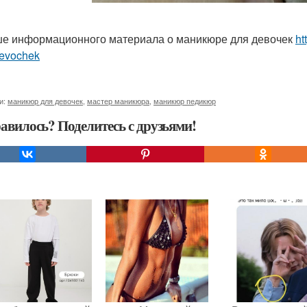
е информационного материала о маникюре для девочек
ht
devochek
и:
маникюр для девочек
,
мастер маникюра
,
маникюр педикюр
авилось? Поделитесь с друзьями!