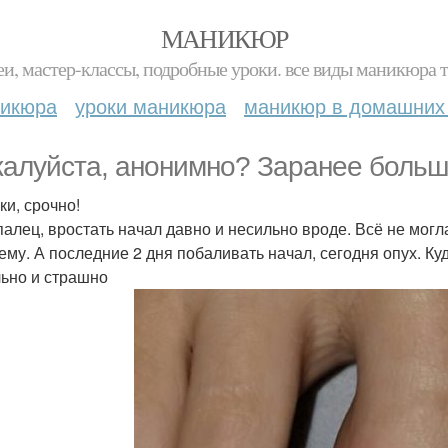
МАНИКЮР
и, мастер-классы, подробные уроки. все виды маникюра т
никюра
уроки маникюра
маникюр в домашних
алуйста, анонимно? Заранее больш
ки, срочно!
палец, вростать начал давно и несильно вроде. Всё не могл
ему. А последние 2 дня побаливать начал, сегодня опух. Ку
ьно и страшно