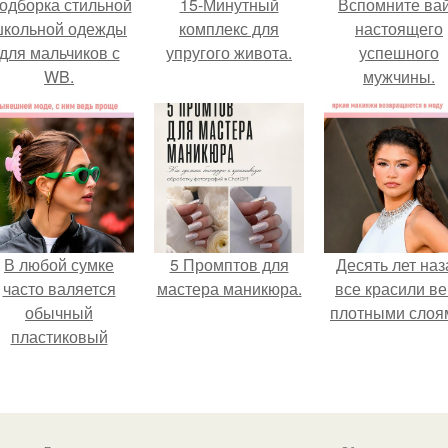
одборка стильной
15-Минутный
Вспомните ва
школьной одежды
комплекс для
настоящего
для мальчиков с
упругого живота.
успешного
WB.
мужчины.
В любой сумке
5 Промптов для
Десять лет наз
часто валяется
мастера маникюра.
все красили ве
обычный
плотными слоя
пластиковый
крабик.