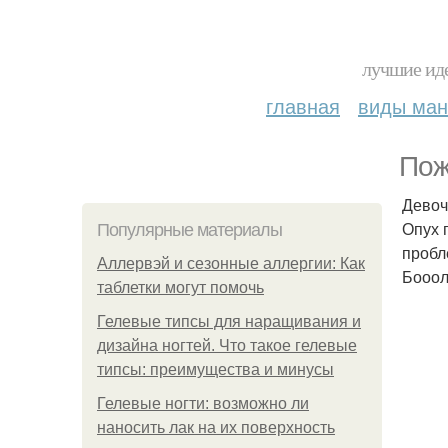
лучшие иде
главная
виды ма
Пож
Девоч
Опух 
Популярные материалы
пробл
Аллервэй и сезонные аллергии: Как
Бооол
таблетки могут помочь
Гелевые типсы для наращивания и
дизайна ногтей. Что такое гелевые
типсы: преимущества и минусы
Гелевые ногти: возможно ли
наносить лак на их поверхность