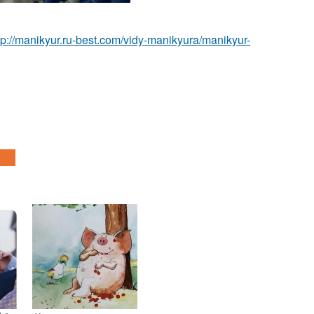
tp://manikyur.ru-best.com/vidy-manikyura/manikyur-