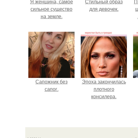
Я женщина, самое
Стильный образ
П
сильное существо
для девочек.
на земле.
Сапожник без
Эпоха закончилась
сапог.
плотного
консилера.