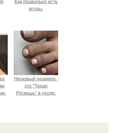
йб
Как правильно eсть
ягоды.
ад
Нюдовый педикюр -
ки
это "Тихая
ми.
Роскошь" в уходе.