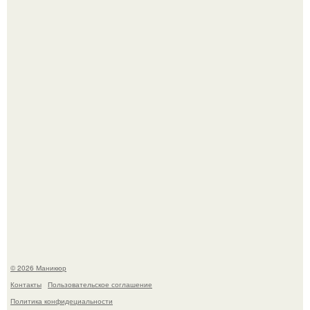
Скандинавский боб стал одной из тех летних стрижек,
которые выглядят очень просто.
Селена Гомес дала фанатам хоть какой-то повод
успокоиться на фоне всех разговоров о свадьбе Тейлор
свифт.
© 2026 Маникюр
Контакты
Пользовательское соглашение
Политика конфидециальности