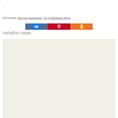
.
Категории:
мастер маникюра
,
ногти маникюр фото
Читайте также
Привет! Работаю три месяца.