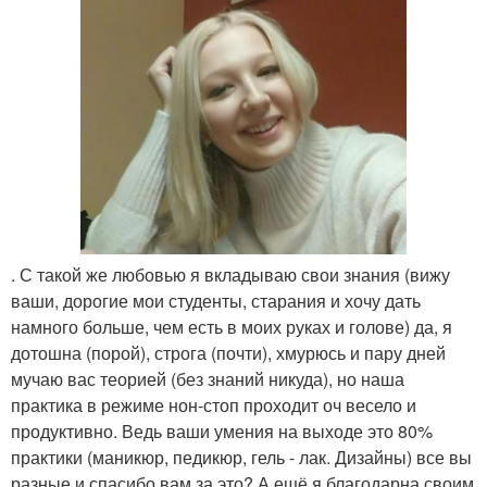
. С такой же любовью я вкладываю свои знания (вижу
ваши, дорогие мои студенты, старания и хочу дать
намного больше, чем есть в моих руках и голове) да, я
дотошна (порой), строга (почти), хмурюсь и пару дней
мучаю вас теорией (без знаний никуда), но наша
практика в режиме нон-стоп проходит оч весело и
продуктивно. Ведь ваши умения на выходе это 80%
практики (маникюр, педикюр, гель - лак. Дизайны) все вы
разные и спасибо вам за это? А ещё я благодарна своим