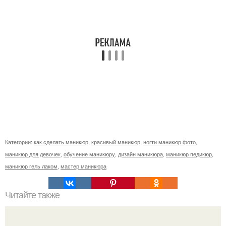
Категории:
как сделать маникюр
,
красивый маникюр
,
ногти маникюр фото
,
маникюр для девочек
,
обучение маникюру
,
дизайн маникюра
,
маникюр педикюр
,
маникюр гель лаком
,
мастер маникюра
Читайте также