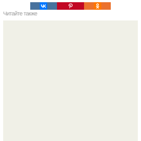
Читайте также
Розовый кварц "Rose Quartz" и безмятежность "Serenity"-
цвета 2016 года.
Стильный образ для девочек.