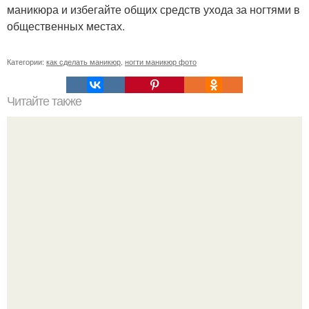
маникюра и избегайте общих средств ухода за ногтями в
общественных местах.
Категории:
как сделать маникюр
,
ногти маникюр фото
Читайте также
Текст для рекламы мастера маникюра. Как мастеру
маникюра запустить сарафанный маркетинг?