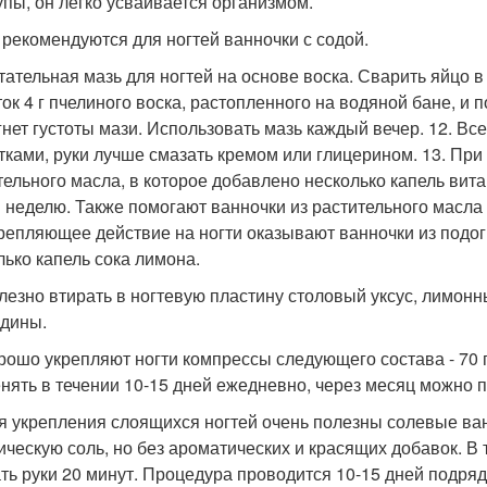
упы, он легко усваивается организмом.
е рекомендуются для ногтей ванночки с содой.
итательная мазь для ногтей на основе воска. Сварить яйцо в
ток 4 г пчелиного воска, растопленного на водяной бане, и 
гнет густоты мази. Использовать мазь каждый вечер. 12. В
тками, руки лучше смазать кремом или глицерином. 13. При
тельного масла, в которое добавлено несколько капель вита
в неделю. Также помогают ванночки из растительного масла
крепляющее действие на ногти оказывают ванночки из подог
лько капель сока лимона.
олезно втирать в ногтевую пластину столовый уксус, лимонн
дины.
орошо укрепляют ногти компрессы следующего состава - 70 г
нять в течении 10-15 дней ежедневно, через месяц можно п
ля укрепления слоящихся ногтей очень полезны солевые ва
ическую соль, но без ароматических и красящих добавок. В
ть руки 20 минут. Процедура проводится 10-15 дней подряд