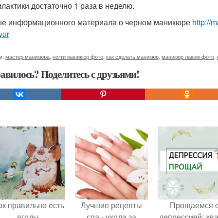
лактики достаточно 1 раза в неделю.
е информационного материала о черном маникюре
http://
yur
и:
мастер маникюра
,
ногти маникюр фото
,
как сделать маникюр
,
маникюр лаком фото
,
авилось? Поделитесь с друзьями!
ак правильно eсть
Лучшие рецепты
Прощаемся 
ягоды.
спа - ухода за
депрессией: хва