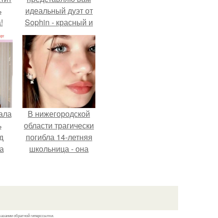
ь
идеальный дуэт от
!
Sophin - красный и
синий оттенки Sand
Effect номер 0299 и
номер 0262.
ала
В нижегородской
ь
области трагически
д
погибла 14-летняя
а
школьница - она
покончила с собой
на фоне подготовки
ор
к контрольной по
английскому языку.
казании обратной гиперссылки.