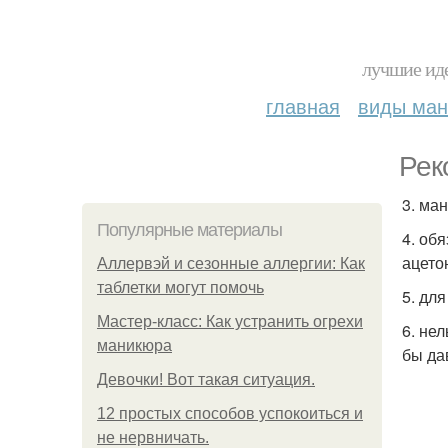
лучшие иде
главная
виды ма
Рек
3. ма
Популярные материалы
4. об
ацето
Аллервэй и сезонные аллергии: Как
таблетки могут помочь
5. дл
Мастер-класс: Как устранить огрехи
6. не
маникюра
бы да
Девочки! Вот такая ситуация.
12 простых способов успокоиться и
не нервничать.