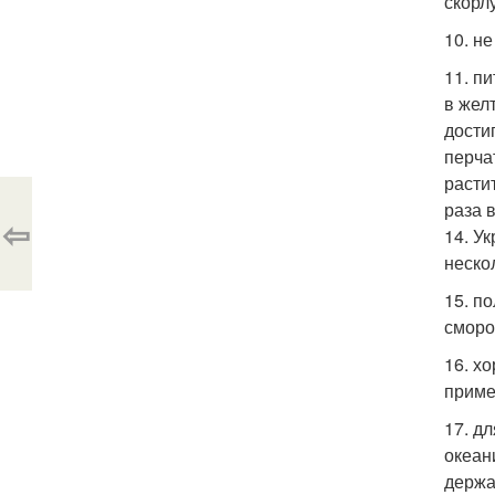
скорл
10. н
11. п
в жел
дости
перча
расти
раза 
⇦
14. У
неско
15. п
сморо
16. х
приме
17. д
океан
держа