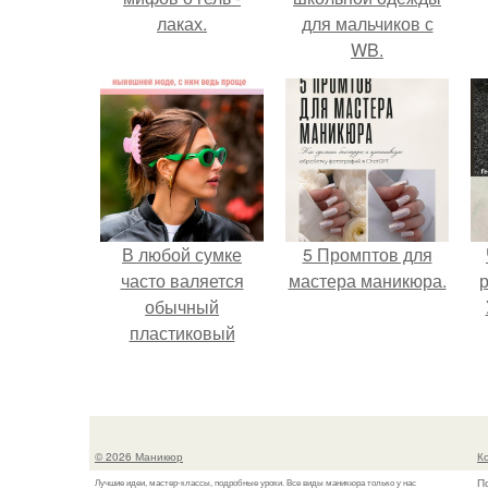
лаках.
для мальчиков с
WB.
В любой сумке
5 Промптов для
часто валяется
мастера маникюра.
р
обычный
пластиковый
крабик.
© 2026 Маникюр
К
П
Лучшие идеи, мастер-классы, подробные уроки. Все виды маникюра только у нас