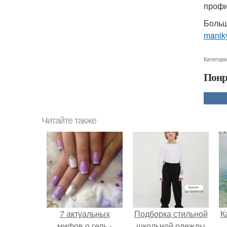
профи
Больш
manik
Категори
Понр
Читайте также
7 актуальных
Подборка стильной
К
мифов о гель -
школьной одежды