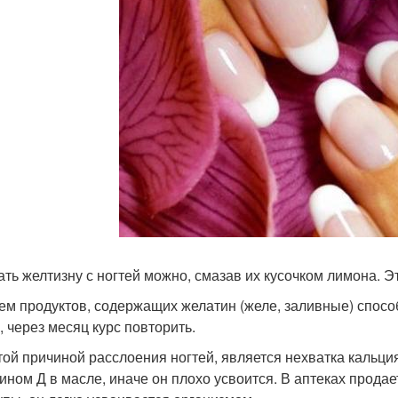
ать желтизну с ногтей можно, смазав их кусочком лимона. Эт
ием продуктов, содержащих желатин (желе, заливные) способ
, через месяц курс повторить.
стой причиной расслоения ногтей, является нехватка кальц
ином Д в масле, иначе он плохо усвоится. В аптеках продае