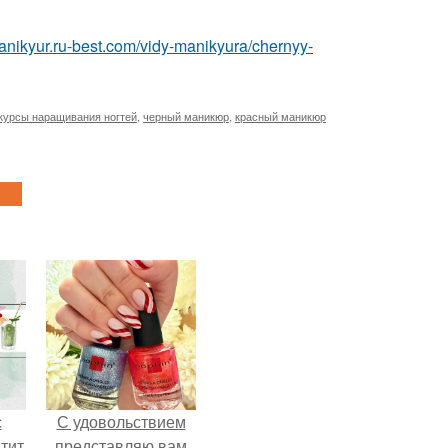
manikyur.ru-best.com/vidy-manikyura/chernyy-
курсы наращивания ногтей
,
черный маникюр
,
красный маникюр
с
С удовольствием
тит
представляю вам