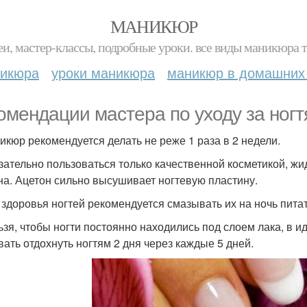
МАНИКЮР
и, мастер-классы, подробные уроки. все виды маникюра т
никюра
уроки маникюра
маникюр в домашних
омендации мастера по уходу за ногт
никюр рекомендуется делать не реже 1 раза в 2 недели.
язательно пользоваться только качественной косметикой, жи
на. Ацетон сильно высушивает ногтевую пластину.
я здоровья ногтей рекомендуется смазывать их на ночь пит
льзя, чтобы ногти постоянно находились под слоем лака, в и
вать отдохнуть ногтям 2 дня через каждые 5 дней.