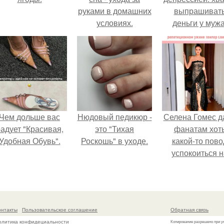
руками в домашних
выпрашиват
условиях.
деньги у мужа
Чем дольше вас
Нюдовый педикюр -
Селена Гомес д
адует "Красивая,
это "Тихая
фанатам хот
Удобная Обувь".
Роскошь" в уходе.
какой-то пово
успокоиться н
фоне всех
разговоров о
свадьбе Тейл
свифт.
онтакты
Пользовательское соглашение
Обратная связь
олитика конфидециальности
Копирование разрешено при у