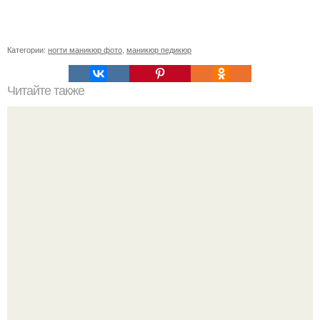
Категории:
ногти маникюр фото
,
маникюр педикюр
Читайте также
Сколько отрастает ноготь. Как происходит процесс роста
ногтей