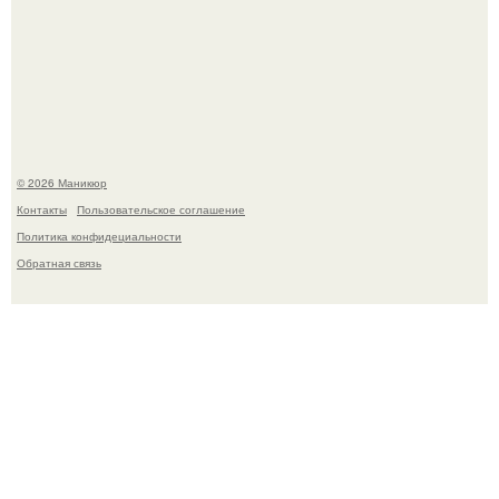
Селена Гомес дала фанатам хоть какой-то повод
успокоиться на фоне всех разговоров о свадьбе Тейлор
свифт.
© 2026 Маникюр
Контакты
Пользовательское соглашение
Политика конфидециальности
Обратная связь