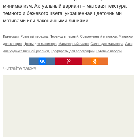
минимализм. Актуальный вариант – матовая текстура
темного и бежевого цвета, украшенная цветочными
мотивами или лаконичными линиями.
Категории:
Розовый переход
,
Переход в черный
,
Современный маникюр
,
Маникюр
для женщин
,
Цветы для маникюра
,
Маникюрный салон
,
Салон для маникюра
,
Лаки
для художественной росписи
,
Трафареты для аэрографии
,
Готовые наборы
Читайте также
Черный и розовый маникюр: стильные сочетания для
любого настроения