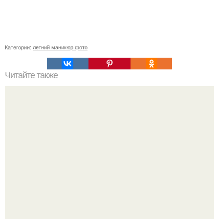
Категории:
летний маникюр фото
Читайте также
Как смягчить кожу вокруг ногтей на руках в домашних
условиях. Re: Беспокоит грубая кожа вокруг ногтей.