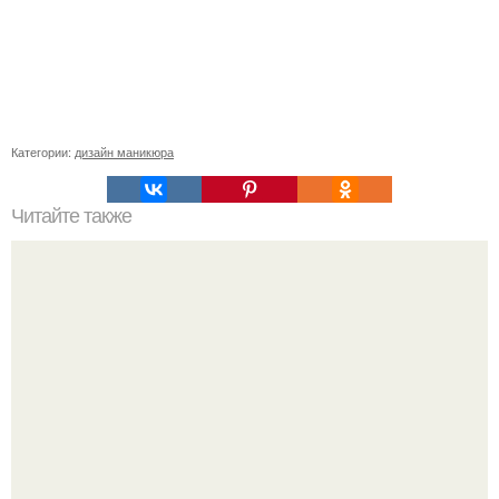
Категории:
дизайн маникюра
Читайте также
Выравнивание ногтевой пластины. Пожалуй, самый
популярный вопрос среди клиентов: "что такое
выравнивание ногтевой пластины и для чего это нужно