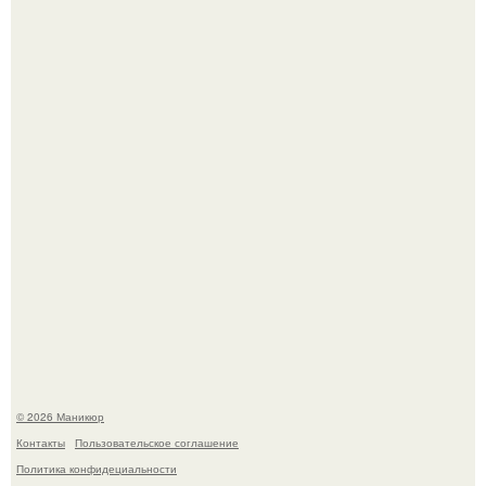
5 Промптов для мастера маникюра.
Селена Гомес дала фанатам хоть какой-то повод
успокоиться на фоне всех разговоров о свадьбе Тейлор
свифт.
© 2026 Маникюр
Контакты
Пользовательское соглашение
Политика конфидециальности