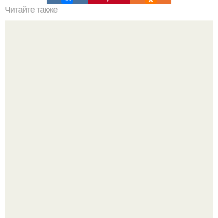
Читайте также
Так называемый юмор мастеров маникюра?
Когда хочется чего-то нежного, аккуратного и
одновременно сияющего.