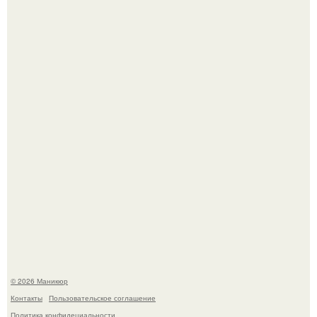
Чем дольше вас радует "Красивая, Удобная Обувь".
Селена Гомес дала фанатам хоть какой-то повод
успокоиться на фоне всех разговоров о свадьбе Тейлор
свифт.
© 2026 Маникюр
Контакты
Пользовательское соглашение
Политика конфидециальности