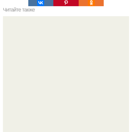
Читайте также
Девушки - мастерица, кому не сложно, покидайте
пожалуйста подобные дизайны?
Ультрареалистичный дорогой лайфстайл селфи снимок