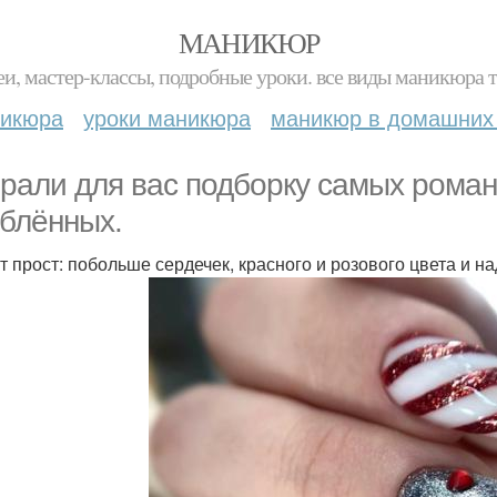
МАНИКЮР
и, мастер-классы, подробные уроки. все виды маникюра т
никюра
уроки маникюра
маникюр в домашних
рали для вас подборку самых роман
блённых.
т прост: побольше сердечек, красного и розового цвета и н