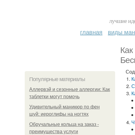
лучшие иде
главная
виды ма
Как
Бес
Сод
К
Популярные материалы
С
Аллервэй и сезонные аллергии: Как
К
таблетки могут помочь
Удивительный маникюр по фен
шуй: иероглифы на ногтях
Ч
Обручальные кольца на заказ -
преимущества услуги