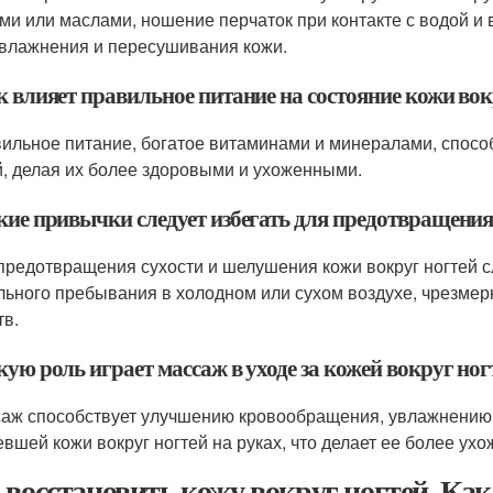
ми или маслами, ношение перчаток при контакте с водой и
влажнения и пересушивания кожи.
к влияет правильное питание на состояние кожи вок
вильное питание, богатое витаминами и минералами, спосо
й, делая их более здоровыми и ухоженными.
акие привычки следует избегать для предотвращени
 предотвращения сухости и шелушения кожи вокруг ногтей сл
льного пребывания в холодном или сухом воздухе, чрезме
тв.
кую роль играет массаж в уходе за кожей вокруг ног
саж способствует улучшению кровообращения, увлажнению 
евшей кожи вокруг ногтей на руках, что делает ее более ухо
 восстановить кожу вокруг ногтей. Ка