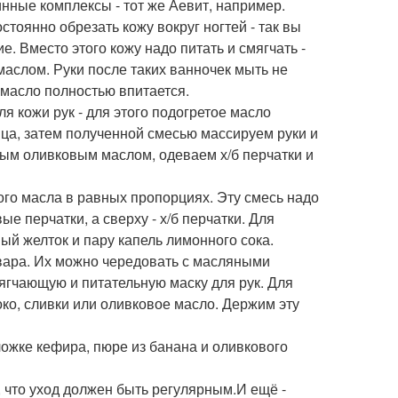
инные комплексы - тот же Аевит, например.
стоянно обрезать кожу вокруг ногтей - так вы
. Вместо этого кожу надо питать и смягчать -
маслом. Руки после таких ванночек мыть не
 масло полностью впитается.
я кожи рук - для этого подогретое масло
ца, затем полученной смесью массируем руки и
ым оливковым маслом, одеваем х/б перчатки и
го масла в равных пропорциях. Эту смесь надо
ые перчатки, а сверху - х/б перчатки. Для
й желток и пару капель лимонного сока.
твара. Их можно чередовать с масляными
ягчающую и питательную маску для рук. Для
око, сливки или оливковое масло. Держим эту
 ложке кефира, пюре из банана и оливкового
, что уход должен быть регулярным.И ещё -