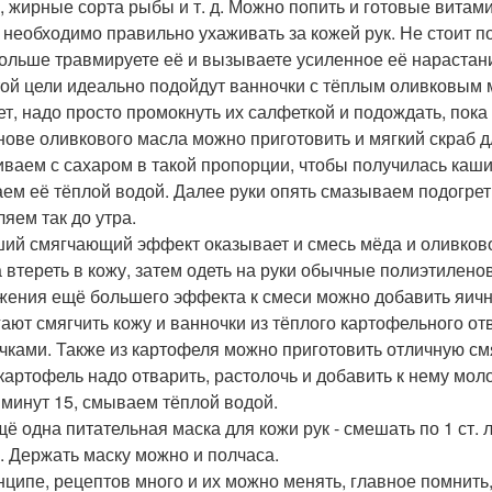
, жирные сорта рыбы и т. д. Можно попить и готовые витам
 необходимо правильно ухаживать за кожей рук. Не стоит по
ольше травмируете её и вызываете усиленное её нарастание
той цели идеально подойдут ванночки с тёплым оливковым 
ет, надо просто промокнуть их салфеткой и подождать, пока
нове оливкового масла можно приготовить и мягкий скраб дл
ваем с сахаром в такой пропорции, чтобы получилась каши
ем её тёплой водой. Далее руки опять смазываем подогрет
ляем так до утра.
ий смягчающий эффект оказывает и смесь мёда и оливково
а втереть в кожу, затем одеть на руки обычные полиэтиленов
жения ещё большего эффекта к смеси можно добавить яичны
ают смягчить кожу и ванночки из тёплого картофельного о
чками. Также из картофеля можно приготовить отличную см
 картофель надо отварить, растолочь и добавить к нему мол
 минут 15, смываем тёплой водой.
щё одна питательная маска для кожи рук - смешать по 1 ст.
. Держать маску можно и полчаса.
нципе, рецептов много и их можно менять, главное помнить