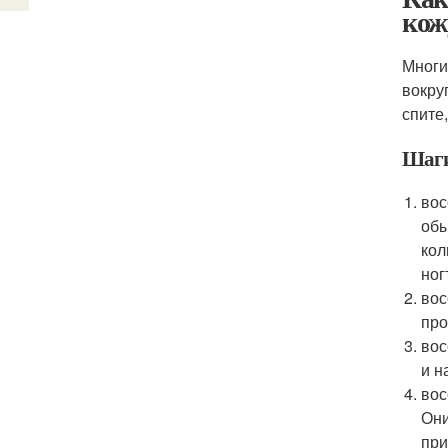
кож
Многи
вокру
спите
Шаг
вос
обы
кол
ног
вос
про
вос
и н
вос
Они
при