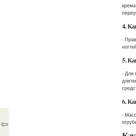
крема
переу
4. Ка
- Пра
ногте
5. К
- Для
длите
средс
6. Ка
- Мас
⇦
огруб
Как