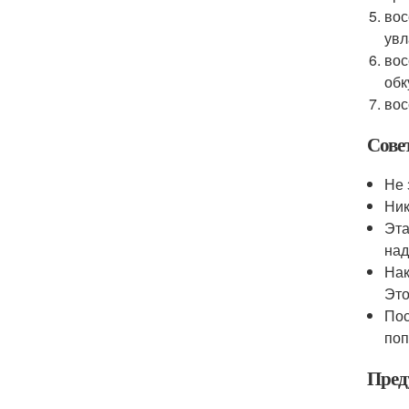
вос
увл
вос
обк
вос
Сове
Не 
Ник
Эта
над
Нак
Это
Пос
поп
Пред