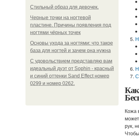
Стильный образ для девочек.
Черные точки на ногтевой
пластине. Причины появления под
ногтями чёрных точек
Н
Основы ухода за ногтями: что такое
база для ногтей и зачем она нужна
С удовольствием представляю вам
Н
идеальный дуэт от Sophin - красный
С
и синий оттенки Sand Effect номер
0299 и номер 0262.
Как
Бес
Кожа 
может
рук, 
Чтобы