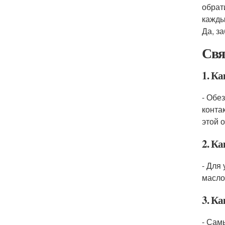
обрат
кажды
Да, з
Свя
1. К
- Обе
конта
этой 
2. К
- Для
масло
3. К
- Сам