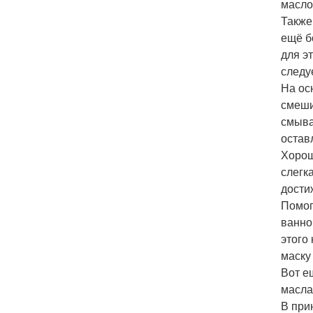
масло
Также
ещё б
для э
следу
На ос
смеши
смыва
остав
Хорош
слегк
дости
Помог
ванно
этого
маску
Вот е
масла
В при