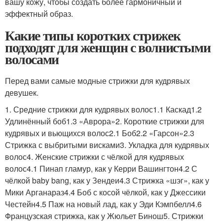
вашу кожу, чтобы создать более гармоничный и
эффектный образ.
Какие типы коротких стрижек
подходят для женщин с волнистыми
волосами
Перед вами самые модные стрижки для кудрявых
девушек.
1. Средние стрижки для кудрявых волос1.1 Каскад1.2
Удлинённый боб1.3 «Аврора»2. Короткие стрижки для
кудрявых и вьющихся волос2.1 Боб2.2 «Гарсон»2.3
Стрижка с выбритыми висками3. Укладка для кудрявых
волос4. Женские стрижки с чёлкой для кудрявых
волос4.1 Пинап гламур, как у Керри Вашингтон4.2 С
чёлкой baby bang, как у Зендеи4.3 Стрижка «шэг», как у
Мики Арганараз4.4 Боб с косой чёлкой, как у Джессики
Честейн4.5 Паж на новый лад, как у Эди Кэмпбелл4.6
Французская стрижка, как у Жюльет Бинош5. Стрижки