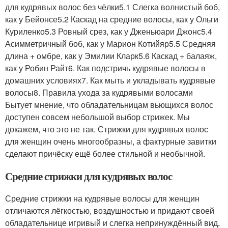
для кудрявых волос без чёлки5.1 Слегка волнистый боб,
как у Бейонсе5.2 Каскад на средние волосы, как у Ольги
Куриленко5.3 Ровный срез, как у Дженьюари Джонс5.4
Асимметричный боб, как у Марион Котийяр5.5 Средняя
длина + омбре, как у Эмилии Кларк5.6 Каскад + балаяж,
как у Робин Райт6. Как подстричь кудрявые волосы в
домашних условиях7. Как мыть и укладывать кудрявые
волосы8. Правила ухода за кудрявыми волосами
Бытует мнение, что обладательницам вьющихся волос
доступен совсем небольшой выбор стрижек. Мы
докажем, что это не так. Стрижки для кудрявых волос
для женщин очень многообразны, а фактурные завитки
сделают причёску ещё более стильной и необычной.
Средние стрижки для кудрявых волос
Средние стрижки на кудрявые волосы для женщин
отличаются лёгкостью, воздушностью и придают своей
обладательнице игривый и слегка непринуждённый вид,