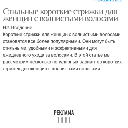
Стильные короткие стрижки для
Стрижка под каре
Стрижка под локон
женщин с волнистыми волосами
H2. Введение
Короткие стрижки для женщин с волнистыми волосами
становятся все более популярными. Они могут быть
Стрижка под каскад
Стрижка для женщин
стильными, удобными и эффективными для
ежедневного ухода за волосами. В этой статье мы
рассмотрим несколько популярных вариантов коротких
стрижек для женщин с волнистыми волосами.
Стрижка на вьющихся
Стрижки на вьющихся
волосах
волосах
Стрижки для кудрявых
Средние стрижки
волос