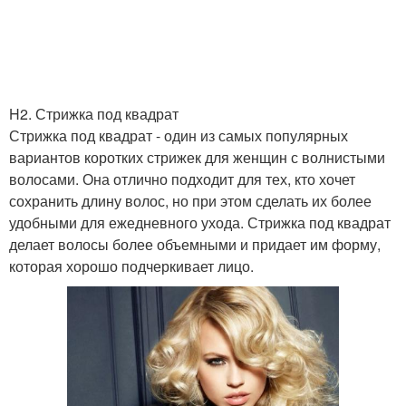
Стрижки на вьющиеся
Короткая стрижка
волосы
Стрижка на вьющиеся
H2. Стрижка под квадрат
Короткая кефаль
волосы
Стрижка под квадрат - один из самых популярных
вариантов коротких стрижек для женщин с волнистыми
волосами. Она отлично подходит для тех, кто хочет
сохранить длину волос, но при этом сделать их более
удобными для ежедневного ухода. Стрижка под квадрат
делает волосы более объемными и придает им форму,
которая хорошо подчеркивает лицо.