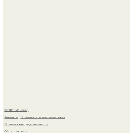
В любой сумке часто валяется обычный пластиковый
крабик.
В нижегородской области трагически погибла 14-летняя
школьница - она покончила с собой на фоне подготовки к
контрольной по английскому языку.
© 2026 Маникюр
Контакты
Пользовательское соглашение
Политика конфидециальности
Обратная связь