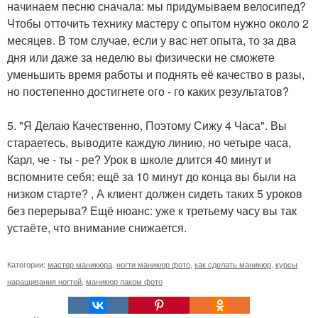
начинаем песню сначала: мы придумываем велосипед?
Чтобы отточить технику мастеру с опытом нужно около 2
месяцев. В том случае, если у вас нет опыта, то за два
дня или даже за неделю вы физически не сможете
уменьшить время работы и поднять её качество в разы,
но постепенно достигнете ого - го каких результатов?
5. "Я Делаю Качественно, Поэтому Сижу 4 Часа". Вы
стараетесь, выводите каждую линию, но четыре часа,
Карл, че - ты - ре? Урок в школе длится 40 минут и
вспомните себя: ещё за 10 минут до конца вы были на
низком старте? , А клиент должен сидеть таких 5 уроков
без перерыва? Ещё нюанс: уже к третьему часу вы так
устаёте, что внимание снижается.
Категории:
мастер маникюра
,
ногти маникюр фото
,
как сделать маникюр
,
курсы
наращивания ногтей
,
маникюр лаком фото