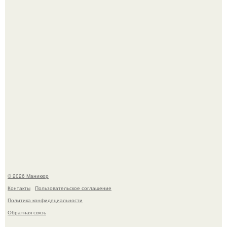
Чем дольше вас радует "Красивая, Удобная Обувь".
В нижегородской области трагически погибла 14-летняя
школьница - она покончила с собой на фоне подготовки к
контрольной по английскому языку.
© 2026 Маникюр
Контакты
Пользовательское соглашение
Политика конфидециальности
Обратная связь