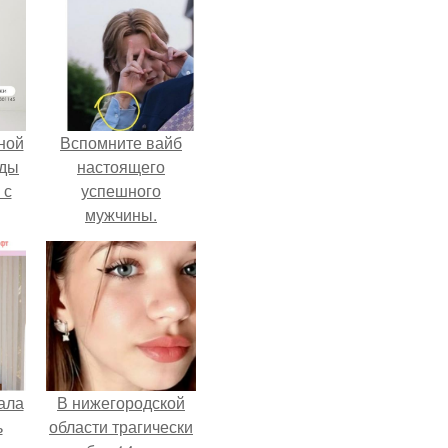
ной
Вспомните вайб
жды
настоящего
 с
успешного
мужчины.
ала
В нижегородской
ь
области трагически