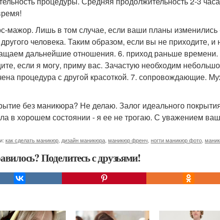
ительность процедуры. Средняя продолжительность 2-3 часа
время!
рс-мажор. Лишь в том случае, если ваши планы изменились 
 другого человека. Таким образом, если вы не приходите, и
ащаем дальнейшие отношения. 6. приход раньше времени. 
ите, если я могу, приму вас. Зачастую необходим небольш
чена процедура с другой красоткой. 7. сопровождающие. Муж
?
крытие без маникюра? Не делаю. Залог идеального покрытия
ула в хорошем состоянии - я ее не трогаю. С уважением ва
и:
как сделать маникюр
,
дизайн маникюра
,
маникюр френч
,
ногти маникюр фото
,
маник
авилось? Поделитесь с друзьями!