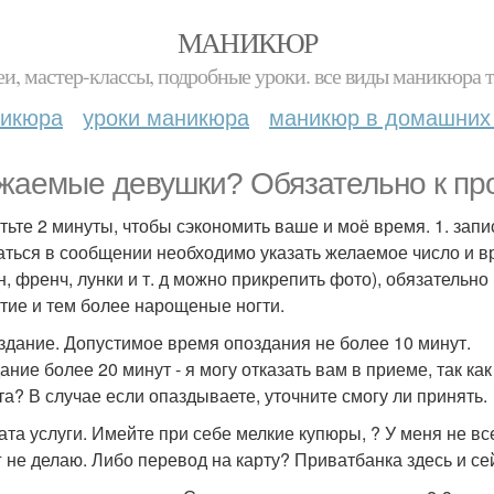
МАНИКЮР
и, мастер-классы, подробные уроки. все виды маникюра т
никюра
уроки маникюра
маникюр в домашних
жаемые девушки? Обязательно к пр
тьте 2 минуты, чтобы сэкономить ваше и моё время. 1. запис
аться в сообщении необходимо указать желаемое число и вр
н, френч, лунки и т. д можно прикрепить фото), обязательн
тие и тем более нарощеные ногти.
оздание. Допустимое время опоздания не более 10 минут.
ание более 20 минут - я могу отказать вам в приеме, так ка
та? В случае если опаздываете, уточните смогу ли принять.
лата услуги. Имейте при себе мелкие купюры, ? У меня не все
г не делаю. Либо перевод на карту? Приватбанка здесь и се