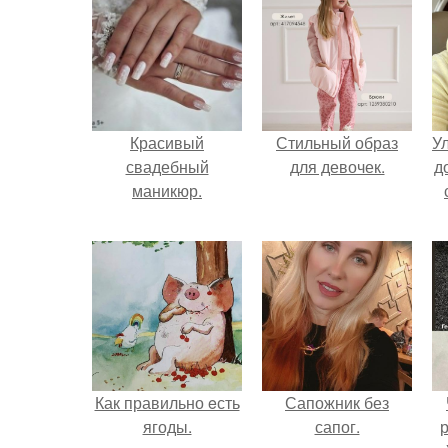
Красивый
Стильный образ
У
свадебный
для девочек.
д
маникюр.
Как правильно eсть
Сапожник без
ягоды.
сапог.
р