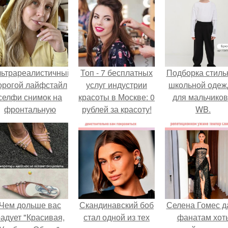
льтрареалистичный
Топ - 7 бесплатных
Подборка стиль
орогой лайфстайл
услуг индустрии
школьной оде
селфи снимок на
красоты в Москве: 0
для мальчиков
фронтальную
рублей за красоту!
WB.
камеру.
Чем дольше вас
Скандинавский боб
Селена Гомес д
адует "Красивая,
стал одной из тех
фанатам хот