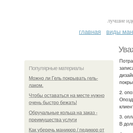
лучшие иде
главная
виды ма
Ува
Потра
запис
Популярные материалы
дизай
Можно ли Гель покрывать гель-
покры
лаком.
2. оп
Чтобы оставаться на месте нужно
Опозд
очень быстро бежать!
клиен
Обручальные кольца на заказ -
3. оп
преимущества услуги
В дол
Как уберечь маникюр / педикюр от