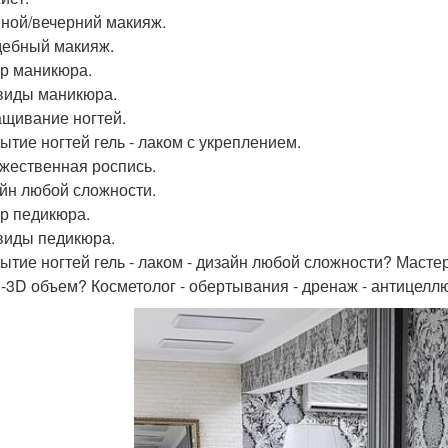
вной/вечерний макияж.
дебный макияж.
р маникюра.
 виды маникюра.
ащивание ногтей.
рытие ногтей гель - лаком с укреплением.
ожественная роспись.
айн любой сложности.
р педикюра.
 виды педикюра.
рытие ногтей гель - лаком - дизайн любой сложности? Маст
-3D объем? Косметолог - обертывания - дренаж - антицел