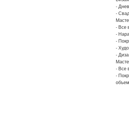
- Дне
- Сва
Масте
- Все
- Нар
- Пок
- Худ
- Диз
Масте
- Все
- Пок
объем