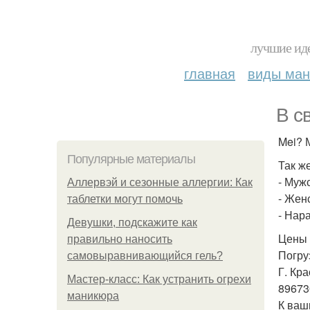
лучшие иде
главная
виды ма
В с
Mei? 
Популярные материалы
Так ж
- Муж
Аллервэй и сезонные аллергии: Как
- Жен
таблетки могут помочь
- Нар
Девушки, подскажите как
Цены 
правильно наносить
Погру
самовыравнивающийся гель?
Г. Кр
Мастер-класс: Как устранить огрехи
89673
маникюра
К ваш