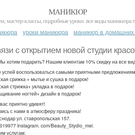
МАНИКЮР
и, мастер-классы, подробные уроки. все виды маникюра т
никюра
уроки маникюра
маникюр в домашних
вязи с открытием новой студии крас
Мы хотим подарить? Нашим клиентам 10% скидку на все вид
е успей воспользоваться самыми приятными предложения
ская срижка + мытье и сушка в подарок!
ская стрижка+ укладка в подарок!
ащивание ногтей+ дизайн в подарок!
вас приятно удивят!
зись с нами в атмосферу праздника!
аснодар ул. ставропольская 157.
019977 Instagram. com/Beauty_Stydio_mei.
им услугам: