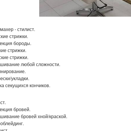
махер - стилист.
ские стрижки.
рекция бороды.
кие стрижки.
ские стрижки.
ашивание любой сложности.
инирование.
чески/укладки.
тка секущихся кончиков.
ст.
рекция бровей.
ашивание бровей хной/краской.
роблейдинг.
ист.