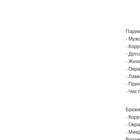
Парик
- Муж
- Кор
- Детс
- Жен
- Окр
- Лам
- При
- Чис
Брови
- Кор
- Окр
- Мик
Визаж