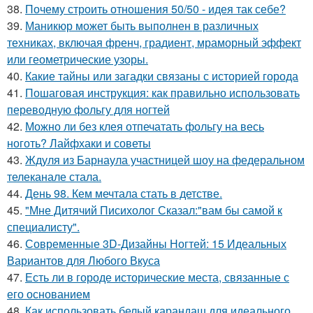
38.
Почему строить отношения 50/50 - идея так себе?
39.
Маникюр может быть выполнен в различных
техниках, включая френч, градиент, мраморный эффект
или геометрические узоры.
40.
Какие тайны или загадки связаны с историей города
41.
Пошаговая инструкция: как правильно использовать
переводную фольгу для ногтей
42.
Можно ли без клея отпечатать фольгу на весь
ноготь? Лайфхаки и советы
43.
Ждуля из Барнаула участницей шоу на федеральном
телеканале стала.
44.
День 98. Кем мечтала стать в детстве.
45.
"Мне Дитячий Писихолог Сказал:"вам бы самой к
специалисту".
46.
Современные 3D-Дизайны Ногтей: 15 Идеальных
Вариантов для Любого Вкуса
47.
Есть ли в городе исторические места, связанные с
его основанием
48.
Как использовать белый карандаш для идеального