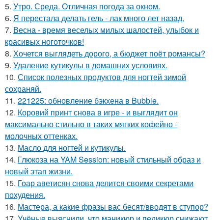
5.
Утро. Среда. Отличная погода за окном.
6.
Я перестала делать гель - лак много лет назад.
7.
Весна - время веселых милых шалостей, улыбок и
красивых ноготочков!
8.
Хочется выглядеть дорого, а бюджет поёт романсы?
9.
Удаление кутикулы в домашних условиях.
10.
Список полезных продуктов для ногтей зимой
сохраняй.
11.
221225: обновление бэкхена в Bubble.
12.
Коровий принт снова в игре - и выглядит он
максимально стильно в таких мягких кофейно -
молочных оттенках.
13.
Масло для ногтей и кутикулы.
14.
Глюкоза на YAM Session: новый стильный образ и
новый этап жизни.
15.
Гоар аветисян снова делится своими секретами
похудения.
16.
Мастера, а какие фразы вас бесят/вводят в ступор?
17.
Учёные выяснили, что маникюр и педикюр снижают