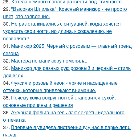
28.
Хотела немного соплей развести под этим фото ….
29.
"Высокая Шпилька". Красный маникюр - не просто
цвет, это заявление.
30.
Не раз сталкивались с ситуацией, когда хочется
украсить свои ногти, но длина, к сожалению, не
позволяет?
31.
Маникюр 2025: Чёрный с розовым — главный тренд
сезона
32.
Мастера по маникюру поменяла.
33.
Маникюр для разных рук: розовый и черный – стиль
для всех
34.
Фуксия и розовый неон - яркие и насыщенные
оттенки, которые привлекают внимание.
35.
Почему кожа вокруг ногтей становится сухой:
основные причины и решения
36.
Ажурная фольга на гель лак: секреты идеального
отпечатка
37.
Впервые я увидела лиственницу у нас в парке лет 5
назад.