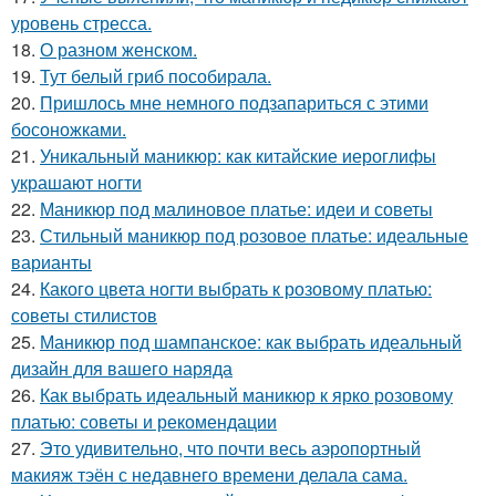
уровень стресса.
18.
О разном женском.
19.
Тут белый гриб пособирала.
20.
Пришлось мне немного подзапариться с этими
босоножками.
21.
Уникальный маникюр: как китайские иероглифы
украшают ногти
22.
Маникюр под малиновое платье: идеи и советы
23.
Стильный маникюр под розовое платье: идеальные
варианты
24.
Какого цвета ногти выбрать к розовому платью:
советы стилистов
25.
Маникюр под шампанское: как выбрать идеальный
дизайн для вашего наряда
26.
Как выбрать идеальный маникюр к ярко розовому
платью: советы и рекомендации
27.
Это удивительно, что почти весь аэропортный
макияж тэён с недавнего времени делала сама.