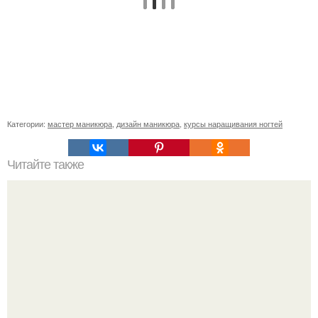
Категории:
мастер маникюра
,
дизайн маникюра
,
курсы наращивания ногтей
Читайте также
Реклама для мастера маникюра текст. Как привлечь
больше клиентов на маникюр