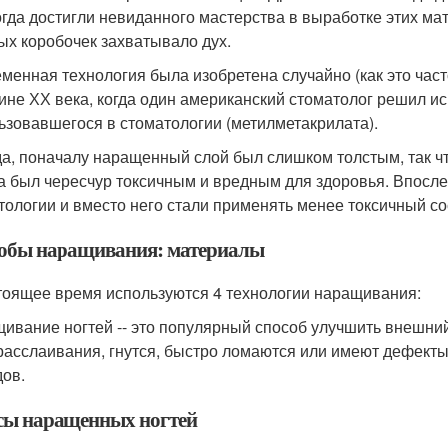
огда достигли невиданного мастерства в выработке этих ма
ых коробочек захватывало дух.
менная технология была изобретена случайно (как это част
ине ХХ века, когда один американский стоматолог решил и
ьзовавшегося в стоматологии (метилметакрилата).
а, поначалу наращенный слой был слишком толстым, так что
а был чересчур токсичным и вредным для здоровья. Впосле
тологии и вместо него стали применять менее токсичный со
обы наращивания: материалы
тоящее время используются 4 технологии наращивания:
ивание ногтей -- это популярный способ улучшить внешний 
 расслаивания, гнутся, быстро ломаются или имеют дефекты
дов.
ы наращенных ногтей