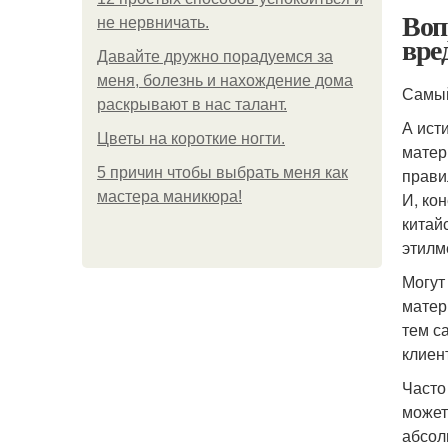
Воп
не нервничать.
вре
Давайте дружно порадуемся за
меня, болезнь и нахождение дома
Самый
раскрывают в нас талант.
А ист
Цветы на короткие ногти.
матер
5 причин чтобы выбрать меня как
прави
мастера маникюра!
И, ко
китай
этилм
Могут
матер
тем с
клиен
Часто
может
абсол