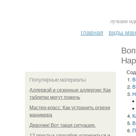
лучшие иде
главная
виды ма
Воп
Нар
Сод
В
Популярные материалы
В
Аллервэй и сезонные аллергии: Как
Н
таблетки могут помочь
Мастер-класс: Как устранить огрехи
маникюра
К
В
Девочки! Вот такая ситуация.
П
12 простых способов успокоиться и