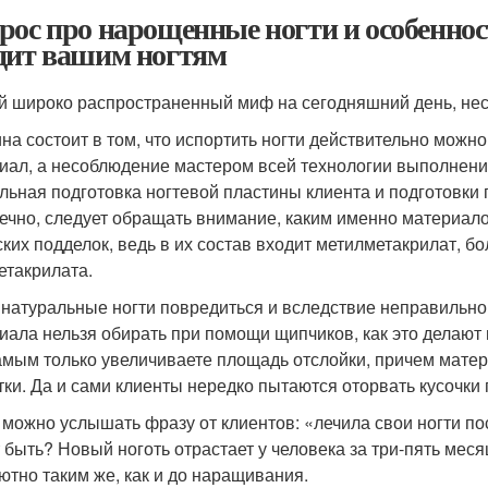
рос про нарощенные ногти и особенно
дит вашим ногтям
 широко распространенный миф на сегодняшний день, нес
ина состоит в том, что испортить ногти действительно можно
иал, а несоблюдение мастером всей технологии выполнени
льная подготовка ногтевой пластины клиента и подготовки
нечно, следует обращать внимание, каким именно материал
ских подделок, ведь в их состав входит метилметакрилат, 
етакрилата.
 натуральные ногти повредиться и вследствие неправильно
иала нельзя обирать при помощи щипчиков, как это делают
амым только увеличиваете площадь отслойки, причем матери
тки. Да и сами клиенты нередко пытаются оторвать кусочки 
 можно услышать фразу от клиентов: «лечила свои ногти по
 быть? Новый ноготь отрастает у человека за три-пять меся
ютно таким же, как и до наращивания.