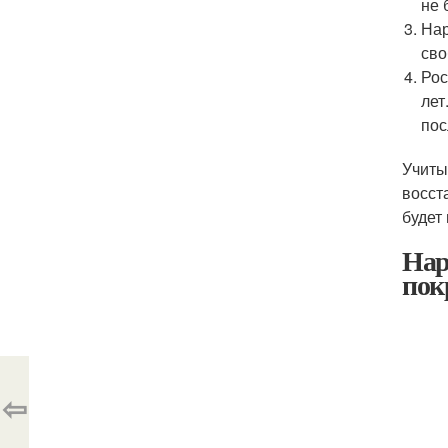
не 
Нар
сво
Рос
лет
пос
Учиты
восст
будет
Нар
пок
⇦