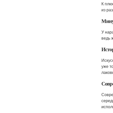
К плю
из раз
Мину
У нар
ведь 
Исто
Искус
уже т
лаков
Совр
Совре
серед
испол