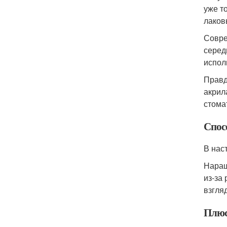
уже т
лаков
Совре
серед
испол
Правд
акрил
стома
Спос
В нас
Наращ
из-за
взгля
Плюс