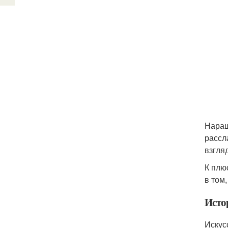
Наращ
рассл
взгля
К плю
в том
Исто
Искус