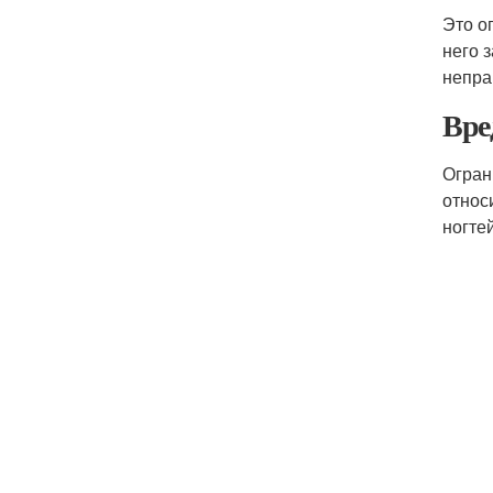
Это о
него 
непра
Вре
Огран
относ
ногте