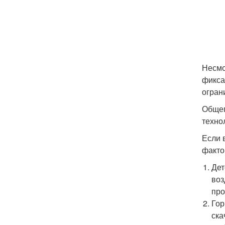
Несмо
фикса
огран
Общег
техно
Если 
факто
Дет
воз
про
Гор
ска