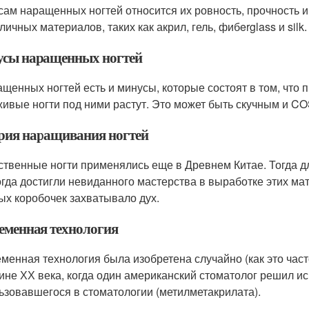
сам наращенных ногтей относится их ровность, прочность 
личных материалов, таких как акрил, гель, фибerglass и silk.
сы наращенных ногтей
ащенных ногтей есть и минусы, которые состоят в том, что 
живые ногти под ними растут. Это может быть скучным и CO
рия наращивания ногтей
ственные ногти применялись еще в Древнем Китае. Тогда дл
огда достигли невиданного мастерства в выработке этих ма
ых коробочек захватывало дух.
еменная технология
менная технология была изобретена случайно (как это част
ине ХХ века, когда один американский стоматолог решил и
ьзовавшегося в стоматологии (метилметакрилата).