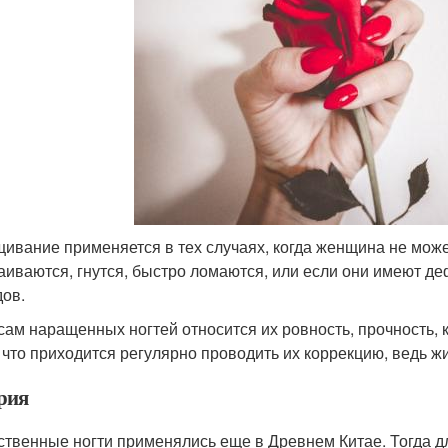
ивание применяется в тех случаях, когда женщина не может 
аиваются, гнутся, быстро ломаются, или если они имеют де
дов.
сам наращенных ногтей относится их ровность, прочность, к
, что приходится регулярно проводить их коррекцию, ведь ж
рия
ственные ногти применялись еще в Древнем Китае. Тогда дл