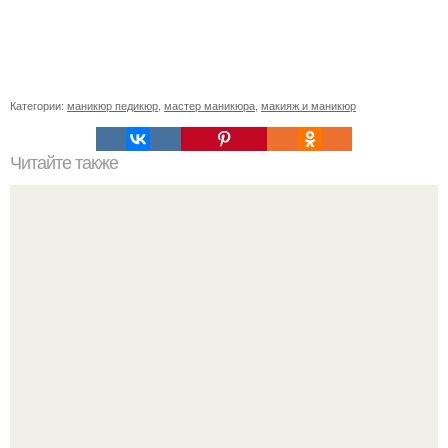
Категории:
маникюр педикюр
,
мастер маникюра
,
макияж и маникюр
Читайте также
Привлекательности у луны попросите?