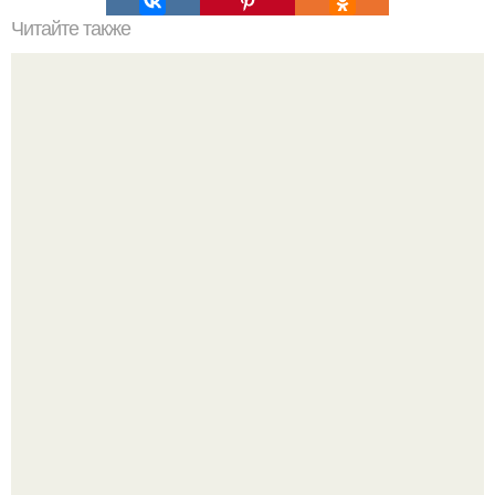
Читайте также
Основные советы тем, кто отращивает волосы:
Подборка стильной школьной одежды для девочек с WB.