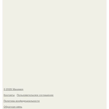
успокоиться на фоне всех разговоров о свадьбе Тейлор
свифт.
В нижегородской области трагически погибла 14-летняя
школьница - она покончила с собой на фоне подготовки к
контрольной по английскому языку.
© 2026 Маникюр
Контакты
Пользовательское соглашение
Политика конфидециальности
Обратная связь