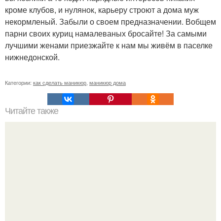
кроме клубов, и нулянок, карьеру строют а дома муж
некормленый. Забыли о своем предназначении. Вобщем
парни своих куриц намалеваных бросайте! За самыми
лучшими женами приезжайте к нам мы живём в паселке
нижнедонской.
Категории:
как сделать маникюр
,
маникюр дома
Читайте также
Реклама для мастера маникюра текст. Как привлечь
больше клиентов на маникюр