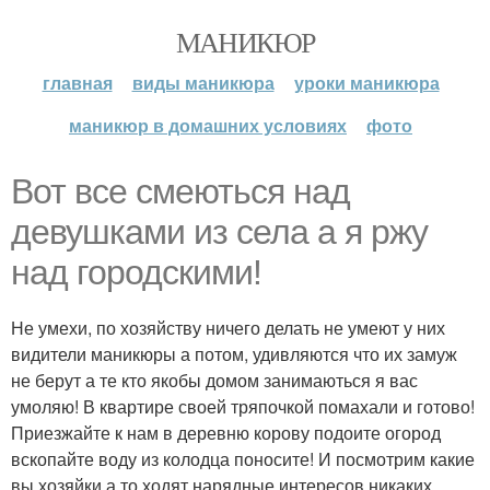
МАНИКЮР
главная
виды маникюра
уроки маникюра
маникюр в домашних условиях
фото
Вот все смеються над
девушками из села а я ржу
над городскими!
Не умехи, по хозяйству ничего делать не умеют у них
видители маникюры а потом, удивляются что их замуж
не берут а те кто якобы домом занимаються я вас
умоляю! В квартире своей тряпочкой помахали и готово!
Приезжайте к нам в деревню корову подоите огород
вскопайте воду из колодца поносите! И посмотрим какие
вы хозяйки а то ходят нарядные интересов никаких