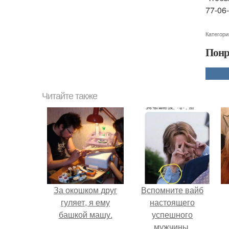
77-06-
Категори
Понр
Читайте также
За окошком друг
Вспомните вайб
гуляет, я ему
настоящего
башкой машу.
успешного
мужчины.