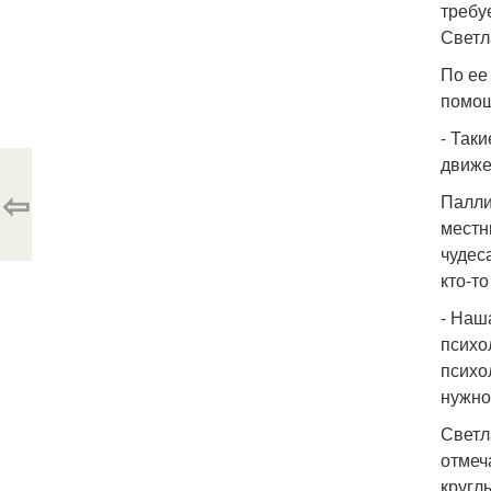
требу
Светл
По ее
помощ
- Так
движен
⇦
Палли
местн
чудес
кто-т
- Наш
психо
психо
нужно
Светл
отмеч
кругл