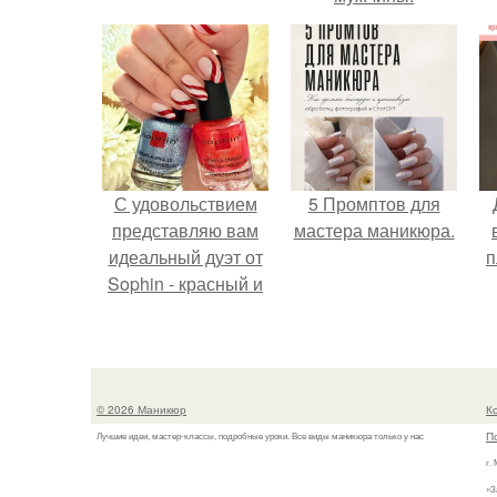
С удовольствием
5 Промптов для
представляю вам
мастера маникюра.
идеальный дуэт от
п
Sophin - красный и
синий оттенки Sand
Effect номер 0299 и
номер 0262.
© 2026 Маникюр
К
П
Лучшие идеи, мастер-классы, подробные уроки. Все виды маникюра только у нас
г.
«З