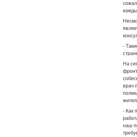
сожал
кажды
Несмо
являе
консу
- Так
стране
На се
фронт
собес
врач 
полик
жител
- Как
работ
наш п
требу