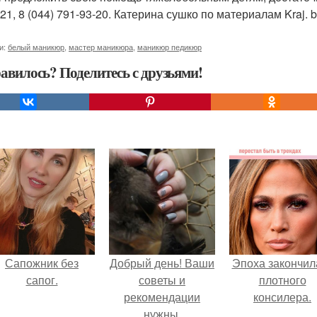
21, 8 (044) 791-93-20. Катерина сушко по материалам Kraj. b
и:
белый маникюр
,
мастер маникюра
,
маникюр педикюр
авилось? Поделитесь с друзьями!
Сапожник без
Добрый день! Ваши
Эпоха закончил
сапог.
советы и
плотного
рекомендации
консилера.
нужны.