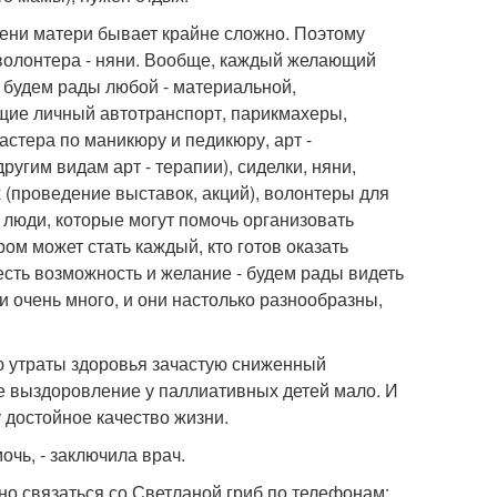
емени матери бывает крайне сложно. Поэтому
волонтера - няни. Вообще, каждый желающий
будем рады любой - материальной,
щие личный автотранспорт, парикмахеры,
астера по маникюру и педикюру, арт -
угим видам арт - терапии), сиделки, няни,
(проведение выставок, акций), волонтеры для
, люди, которые могут помочь организовать
ом может стать каждый, кто готов оказать
сть возможность и желание - будем рады видеть
очень много, и они настолько разнообразны,
ью утраты здоровья зачастую сниженный
 выздоровление у паллиативных детей мало. И
 достойное качество жизни.
очь, - заключила врач.
о связаться со Светланой гриб по телефонам: