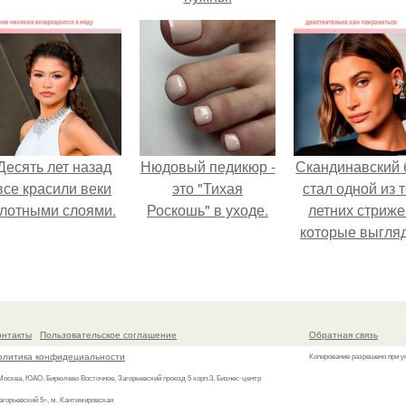
Десять лет назад
Нюдовый педикюр -
Скандинавский 
все красили веки
это "Тихая
стал одной из 
лотными слоями.
Роскошь" в уходе.
летних стриже
которые выгля
очень просто
онтакты
Пользовательское соглашение
Обратная связь
олитика конфидециальности
Копирование разрешено при у
 Москва, ЮАО, Бирюлево Восточное, Загорьевский проезд 5 корп.3, Бизнес-центр
агорьевский 5», м. Кантемировская