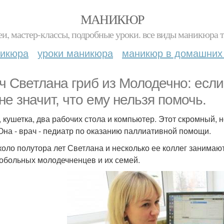
МАНИКЮР
и, мастер-классы, подробные уроки. все виды маникюра т
никюра
уроки маникюра
маникюр в домашних
ч Светлана гриб из Молодечно: если
 не значит, что ему нельзя помочь.
 кушетка, два рабочих стола и компьютер. Этот скромный, 
 Она - врач - педиатр по оказанию паллиативной помощи.
коло полутора лет Светлана и несколько ее коллег занимаютс
обольных молодечненцев и их семей.