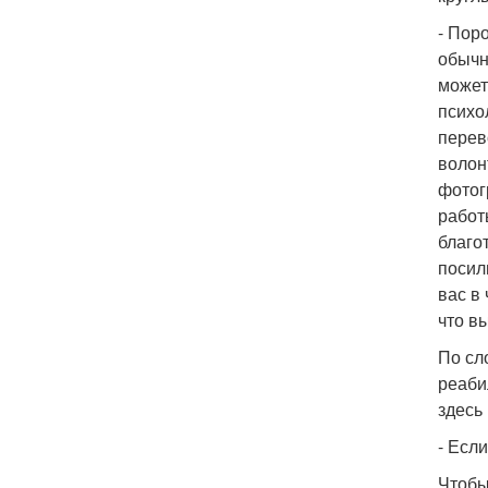
- Пор
обычн
может
психо
перев
волон
фотог
работ
благо
посил
вас в
что в
По сл
реаби
здесь
- Если
Чтобы