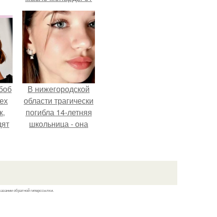
Demi Sweet.
боб
В нижегородской
тех
области трагически
к,
погибла 14-летняя
дят
школьница - она
.
покончила с собой
на фоне подготовки
к контрольной по
английскому языку.
казании обратной гиперссылки.