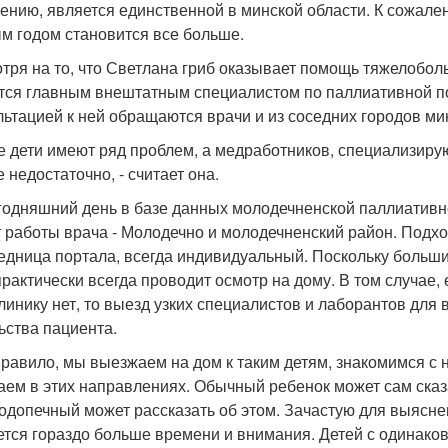
ению, является единственной в минской области. К сожалению
м годом становится все больше.
тря на то, что Светлана гриб оказывает помощь тяжелобол
тся главным внештатным специалистом по паллиативной по
льтацией к ней обращаются врачи и из соседних городов м
ие дети имеют ряд проблем, а медработников, специализир
 недостаточно, - считает она.
годняшний день в базе данных молодечненской паллиативн
 работы врача - Молодечно и молодечненский район. Подход
едница портала, всегда индивидуальный. Поскольку больш
практически всегда проводит осмотр на дому. В том случае,
линику нет, то выезд узких специалистов и лаборантов для 
ьства пациента.
 правило, мы выезжаем на дом к таким детям, знакомимся с
аем в этих направлениях. Обычный ребенок может сам сказат
одопечный может рассказать об этом. Зачастую для выясн
ется гораздо больше времени и внимания. Детей с одинако