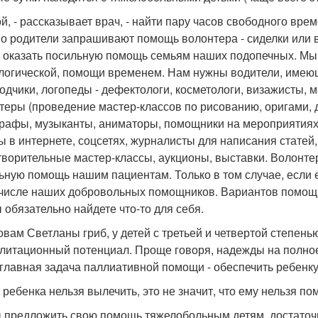
ой, - рассказывает врач, - найти пару часов свободного вр
о родители запрашивают помощь волонтера - сиделки или 
 оказать посильную помощь семьям наших подопечных. Мы 
логической, помощи временем. Нам нужны водители, имею
одчики, логопеды - дефектологи, косметологи, визажисты, м
теры (проведение мастер-классов по рисованию, оригами, др
рафы, музыканты, аниматоры, помощники на мероприятиях 
ы в интернете, соцсетях, журналисты для написания статей
творительные мастер-классы, аукционы, выставки. Волонтер
ьную помощь нашим пациентам. Только в том случае, если е
 числе наших добровольных помощников. Вариантов помощи 
ы обязательно найдете что-то для себя.
овам Светланы гриб, у детей с третьей и четвертой степен
литационный потенциал. Проще говоря, надежды на полное
 главная задача паллиативной помощи - обеспечить ребенку
 ребенка нельзя вылечить, это не значит, что ему нельзя пом
 предложить свою помощь тяжелобольным детям, достаточн