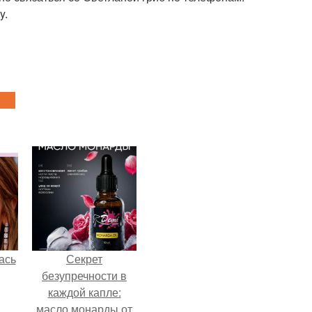
y.
ась
Секрет
безупречности в
каждой капле:
масло монарды от