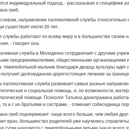
ется индивидуальный подход, - рассказывая о специфике р
ана гриб.
 словам, направление паллиативной службы относительно 
и существует около 20 лет.
ие службы работают по всему миру и в большинстве своем н
ия, - говорит она.
ативная служба в Молодечно сотрудничает с другими учре
ыми предпринимателями, общественными организациями и 
а: тяжелобольной мальчик благодаря дворцу культуры идет н
о получает долгожданное дорогостоящее лечение за границе
а паллиативная служба развивает самые разные направлен
логическая и социальная помощь, и, по возможности, мате
логической помощи. Психолог Татьяна данилушкина работает 
, то и с их братьями и сестрами, - отмечает собеседница пор
ана гриб подчеркивает: чаще всего больше, чем любая друг
ает врач, большинство родителей уже научились справляться
ые сутки находится с тяжелобольными детьми (чаще всего э