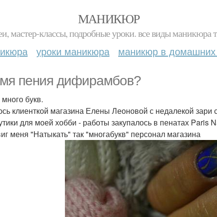
МАНИКЮР
и, мастер-классы, подробные уроки. все виды маникюра т
никюра
уроки маникюра
маникюр в домашних
мя пения дифирамбов?
 много букв.
сь клиенткой магазина Елены Леоновой с недалекой зари с
тики для моей хобби - работы закупалось в пенатах Paris Na
иг меня "Натыкать" так "многабукв" персонал магазина