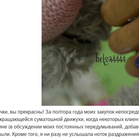
очки, вы прекрасны! За полтора года моих закупок непосред
кращающейся суматошной движухи, когда некоторых клиенток
ине (в обсуждении моих постоянных передумываний, добавок
были. Кроме того, я ни разу не услышала ноток раздражения