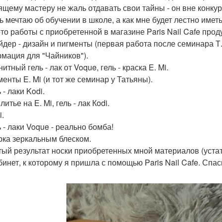
ящему мастеру не жаль отдавать свои тайны - он вне конку
ь мечтаю об обучении в школе, а как мне будет лестно иметь
то работы с приобретенной в магазине Paris Nail Cafe прод
айдер - дизайн и пигменты (первая работа после семинара 
мация для "Чайников").
нитный гель - лак от Voque, гель - краска E. Mi.
менты E. Mi (и тот же семинар у Татьяны).
ь - лаки Kodi.
 литье на E. Mi, гель - лак Кodi.
i.
ь - лаки Voque - реально бомба!
ирка зеркальным блеском.
стый результат носки приобретенных мной материалов (устат
абинет, к которому я пришла с помощью Paris Nail Cafe. Спа