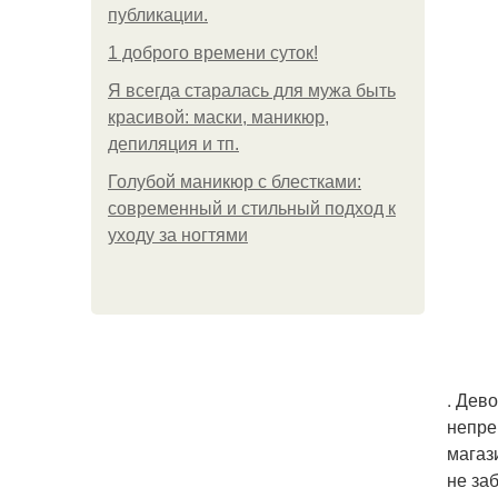
публикации.
1 доброго времени суток!
Я всегда старалась для мужа быть
красивой: маски, маникюр,
депиляция и тп.
Голубой маникюр с блестками:
современный и стильный подход к
уходу за ногтями
. Дев
непре
магаз
не за