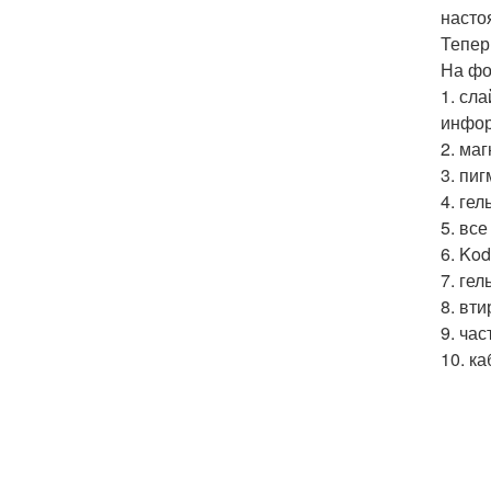
насто
Тепер
На фо
1. сл
инфор
2. маг
3. пиг
4. гел
5. все
6. Kod
7. гел
8. вт
9. ча
10. к