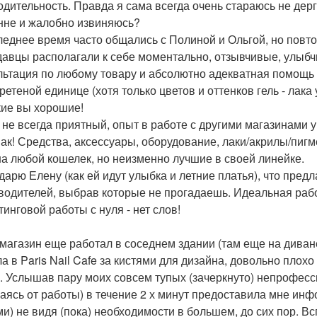
одительность. Правда я сама всегда очень стараюсь не дерг
нне и жалобно извиняюсь?
леднее время часто общались с Полиной и Ольгой, но повто
давцы располагали к себе моментально, отзывчивые, улы
льтация по любому товару и абсолютно адекватная помощь 
ретеной единице (хотя только цветов и оттенков гель - лака
акие вы хорошие!
 не всегда приятный, опыт в работе с другими магазинами
мак! Средства, аксессуары, оборудование, лаки/акрилы/пиг
 на любой кошелек, но неизменно лучшие в своей линейке.
дарю Елену (как ей идут улыбка и летние платья), что пред
водителей, выбрав которые не прогадаешь. Идеальная раб
тинговой работы с нуля - нет слов!
 магазин еще работал в соседнем здании (там еще на диван
а в Paris Nail Cafe за кистями для дизайна, довольно плохо
. Услышав пару моих совсем тупых (зачеркнуто) непрофесс
аясь от работы) в течение 2 х минут предоставила мне инф
ми) не видя (пока) необходимости в большем, до сих пор. Вс