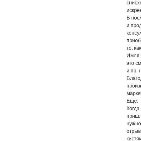
снисх
искре
В пос
и про
консу
приоб
то, к
Имея,
это с
и пр.
Благо
произ
марке
Еще:
Когда
пришл
нужно
отрыв
кистя