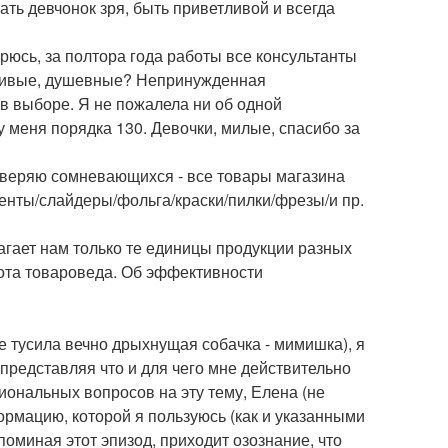
ать девчонок зря, быть приветливой и всегда
рюсь, за полтора года работы все консультанты
бчивые, душевные? Непринужденная
в выборе. Я не пожалела ни об одной
 у меня порядка 130. Девочки, милые, спасибо за
 уверяю сомневающихся - все товары магазина
менты/слайдеры/фольга/краски/пилки/фрезы/и пр.
лагает нам только те единицы продукции разных
ота товароведа. Об эффективности
е тусила вечно дрыхнущая собачка - мимишка), я
 представляя что и для чего мне действительно
иональных вопросов на эту тему, Елена (не
ормацию, которой я пользуюсь (как и указанными
поминая этот эпизод, приходит озознание, что